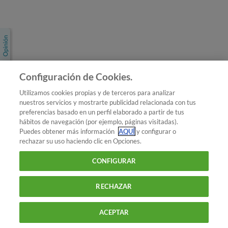
Únete a nosotros
Los más populares
Conoce OCU
Configuración de Cookies.
Más Información
Utilizamos cookies propias y de terceros para analizar
nuestros servicios y mostrarte publicidad relacionada con tus
© 2026 OCU
preferencias basado en un perfil elaborado a partir de tus
Condiciones generales de contratación de OCU
hábitos de navegación (por ejemplo, páginas visitadas).
Política de privacidad
Puedes obtener más información
AQUÍ
y configurar o
rechazar su uso haciendo clic en Opciones.
Uso del nombre y de los signos de OCU
Aviso Legal
Política de cookies
CONFIGURAR
RECHAZAR
ACEPTAR