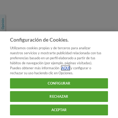
Únete a nosotros
Los más populares
Conoce OCU
Configuración de Cookies.
Más Información
Utilizamos cookies propias y de terceros para analizar
nuestros servicios y mostrarte publicidad relacionada con tus
© 2026 OCU
preferencias basado en un perfil elaborado a partir de tus
Condiciones generales de contratación de OCU
hábitos de navegación (por ejemplo, páginas visitadas).
Política de privacidad
Puedes obtener más información
AQUÍ
y configurar o
rechazar su uso haciendo clic en Opciones.
Uso del nombre y de los signos de OCU
Aviso Legal
Política de cookies
CONFIGURAR
RECHAZAR
ACEPTAR