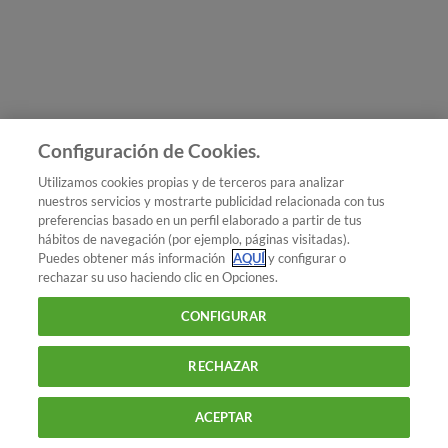
Únete a nosotros
Los más populares
Conoce OCU
Configuración de Cookies.
Más Información
Utilizamos cookies propias y de terceros para analizar
nuestros servicios y mostrarte publicidad relacionada con tus
© 2026 OCU
preferencias basado en un perfil elaborado a partir de tus
Condiciones generales de contratación de OCU
hábitos de navegación (por ejemplo, páginas visitadas).
Política de privacidad
Puedes obtener más información
AQUÍ
y configurar o
rechazar su uso haciendo clic en Opciones.
Uso del nombre y de los signos de OCU
Aviso Legal
Política de cookies
CONFIGURAR
RECHAZAR
ACEPTAR