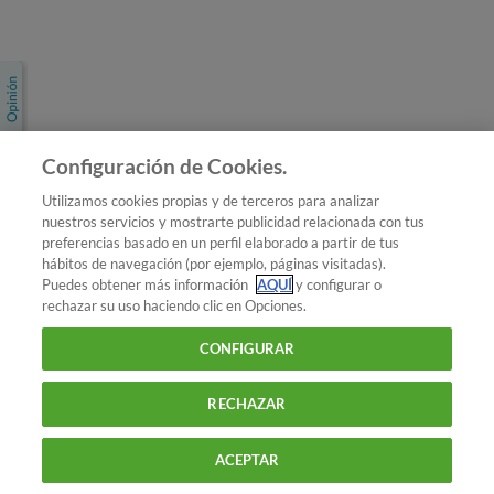
Únete a nosotros
Los más populares
Conoce OCU
Configuración de Cookies.
Más Información
Utilizamos cookies propias y de terceros para analizar
nuestros servicios y mostrarte publicidad relacionada con tus
© 2026 OCU
preferencias basado en un perfil elaborado a partir de tus
Condiciones generales de contratación de OCU
hábitos de navegación (por ejemplo, páginas visitadas).
Política de privacidad
Puedes obtener más información
AQUÍ
y configurar o
rechazar su uso haciendo clic en Opciones.
Uso del nombre y de los signos de OCU
Aviso Legal
Política de cookies
CONFIGURAR
RECHAZAR
ACEPTAR