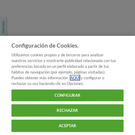
Únete a nosotros
Los más populares
Conoce OCU
Configuración de Cookies.
Más Información
Utilizamos cookies propias y de terceros para analizar
nuestros servicios y mostrarte publicidad relacionada con tus
© 2026 OCU
preferencias basado en un perfil elaborado a partir de tus
Condiciones generales de contratación de OCU
hábitos de navegación (por ejemplo, páginas visitadas).
Política de privacidad
Puedes obtener más información
AQUÍ
y configurar o
rechazar su uso haciendo clic en Opciones.
Uso del nombre y de los signos de OCU
Aviso Legal
Política de cookies
CONFIGURAR
RECHAZAR
ACEPTAR