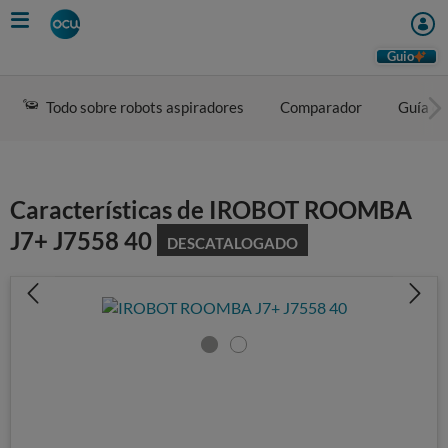
Skip
to
main
Guio
content
Todo sobre robots aspiradores
Comparador
Guía d
Características de IROBOT ROOMBA
J7+ J7558 40
DESCATALOGADO