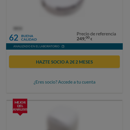
OCU
Precio de referencia
62
BUENA
00
249,
CALIDAD
€
ANALIZADO EN EL LABORATORIO
HAZTE SOCIO A 2€ 2 MESES
¿Eres socio? Accede a tu cuenta
MEJOR
DEL
ANÁLISIS