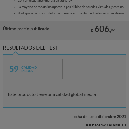
Consume bastante energía en stand-by
La mayoría de robots incorporan la posibilidad de paredes virtuales, y este no
No dispone de la posibilidad de manejar el aparato mediante mensajes de voz
606,
Último precio publicado
00
€
RESULTADOS DEL TEST
59
CALIDAD
MEDIA
Este producto tiene una calidad global media
Fecha del test:
diciembre 2021
Así hacemos el análisis