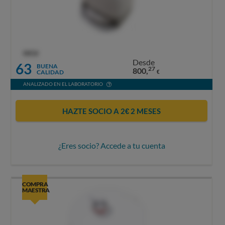
OCU
Desde
63
BUENA
27
800,
CALIDAD
€
ANALIZADO EN EL LABORATORIO
HAZTE SOCIO A 2€ 2 MESES
¿Eres socio? Accede a tu cuenta
COMPRA
MAESTRA