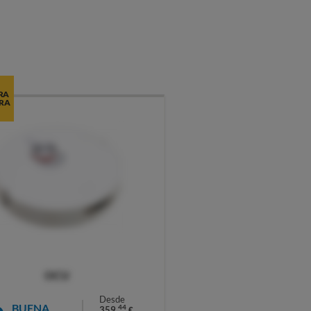
RA
RA
OCU
Desde
BUENA
44
359,
€