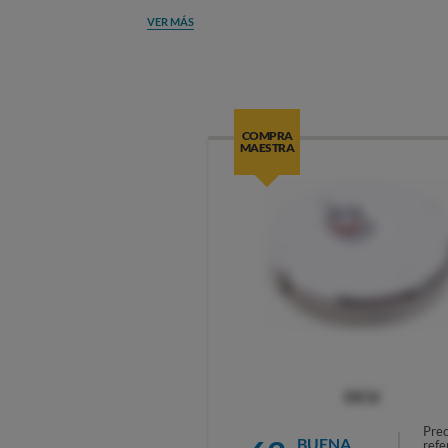
VER MÁS
COMPRA
MAESTRA
OCU
Prec
BUENA
refe