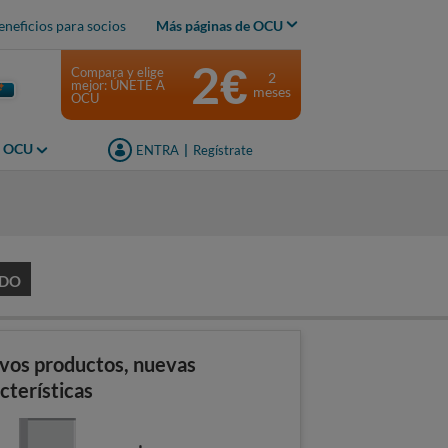
eneficios para socios
Más páginas de OCU
2€
Compara y elige
2
mejor: ÚNETE A
meses
OCU
s OCU
ENTRA
|
Regístrate
ADO
vos productos, nuevas
cterísticas