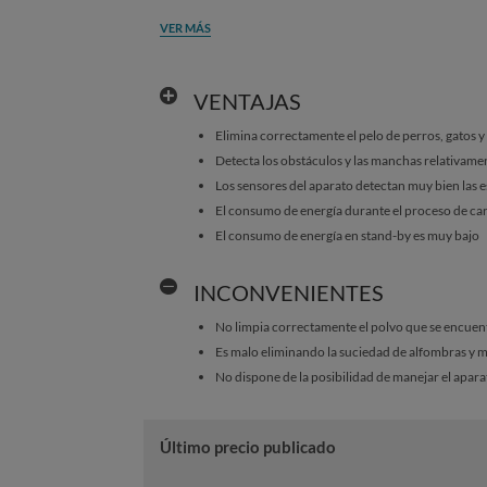
VER MÁS
VENTAJAS
Elimina correctamente el pelo de perros, gatos y
Detecta los obstáculos y las manchas relativame
Los sensores del aparato detectan muy bien las e
El consumo de energía durante el proceso de car
El consumo de energía en stand-by es muy bajo
INCONVENIENTES
No limpia correctamente el polvo que se encuen
Es malo eliminando la suciedad de alfombras y 
No dispone de la posibilidad de manejar el apar
Último precio publicado