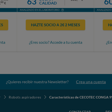
63
6
CALIDAD
00
,
€
ANALIZADO EN EL LABORATORIO
ANALIZADO 
ES
HAZTE SOCIO A 2€ 2 MESES
H
nta
¿Eres socio? Accede a tu cuenta
¿Er
¿Quieres recibir nuestra Newsletter?
Crea una cuenta
r
Robots aspiradores
Características de CECOTEC CONGA 9
CONTACTAR
REV