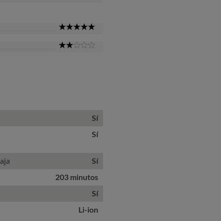
Star
5
Star
2
Star
Sí
Sí
aja
Sí
203 minutos
Sí
Li-ion