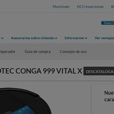
Movilízate
OCU Inversiones
B
Guio
Asesorarme sobre vivienda
Informarme
Ver ventaja
mparador
Guía de compra
Consejos de uso
COTEC CONGA 999 VITAL X
DESCATALOG
Nue
cara