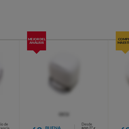
MEJOR DEL
COMP
ANÁLISIS
MAEST
OCU
io de
Desde
BUENA
27
rencia
800,
€