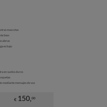
 otras mascotas
nte bien
scaleras
ga es bajo
tra en suelos duros
moquetas
ato mediante mensajes de voz
150,
00
€