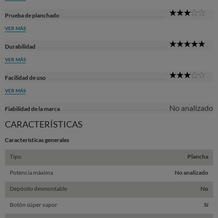
3
Prueba de planchado
Sta
VER MÁS
5
Durabilidad
Sta
VER MÁS
3
Facilidad de uso
Sta
VER MÁS
No analizado
Fiabilidad de la marca
CARACTERÍSTICAS
Características generales
Tipo
Plancha
Potencia máxima
No analizado
Depósito desmontable
No
Botón súper vapor
Sí