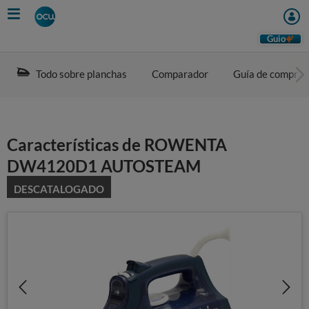
Skip
to
main
Guio
content
Todo sobre planchas
Comparador
Guía de compra
Características de ROWENTA
DW4120D1 AUTOSTEAM
DESCATALOGADO