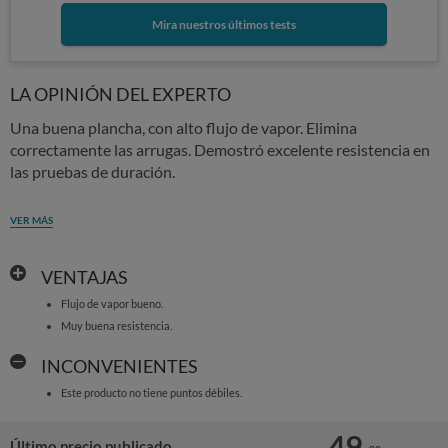
Mira nuestros últimos tests
LA OPINIÓN DEL EXPERTO
Una buena plancha, con alto flujo de vapor. Elimina
correctamente las arrugas. Demostró excelente resistencia en
las pruebas de duración.
VER MÁS
VENTAJAS
Flujo de vapor bueno.
Muy buena resistencia.
INCONVENIENTES
Este producto no tiene puntos débiles.
49,
Último precio publicado