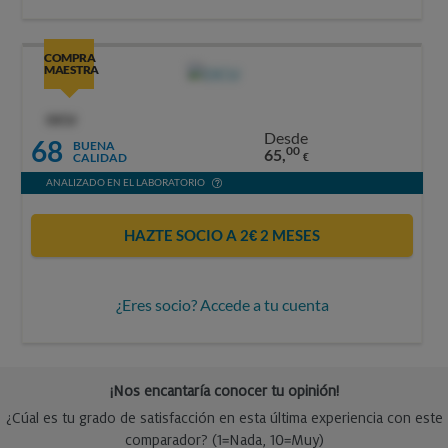
COMPRA
MAESTRA
OCU
Desde
68
BUENA
00
65,
CALIDAD
€
ANALIZADO EN EL LABORATORIO
HAZTE SOCIO A 2€ 2 MESES
¿Eres socio? Accede a tu cuenta