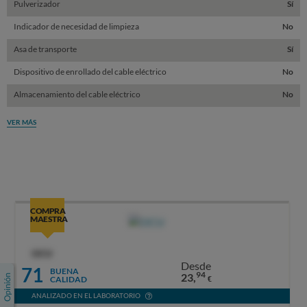
Pulverizador
Sí
Indicador de necesidad de limpieza
No
Asa de transporte
Sí
Dispositivo de enrollado del cable eléctrico
No
Almacenamiento del cable eléctrico
No
VER MÁS
COMPRA
MAESTRA
OCU
Desde
71
BUENA
94
23,
CALIDAD
€
ANALIZADO EN EL LABORATORIO