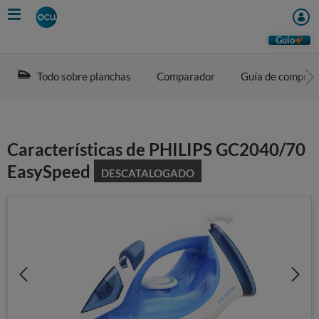
Skip
to
main
Guio
content
Todo sobre planchas
Comparador
Guía de compra
Características de PHILIPS GC2040/70
EasySpeed
DESCATALOGADO