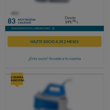
OCU
Desde
83
MUY BUENA
00
199,
CALIDAD
€
ANALIZADO EN EL LABORATORIO
HAZTE SOCIO A 2€ 2 MESES
¿Eres socio? Accede a tu cuenta
COMPRA
MAESTRA