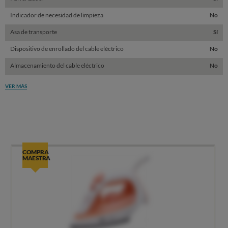
Indicador de necesidad de limpieza
No
Asa de transporte
Sí
Dispositivo de enrollado del cable eléctrico
No
Almacenamiento del cable eléctrico
No
VER MÁS
COMPRA
MAESTRA