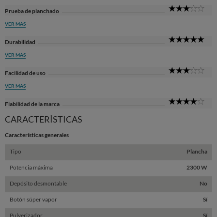
3
Prueba de planchado
Sta
VER MÁS
5
Durabilidad
Sta
VER MÁS
3
Facilidad de uso
Sta
VER MÁS
4
Fiabilidad de la marca
Sta
CARACTERÍSTICAS
Características generales
Tipo
Plancha
Potencia máxima
2300 W
Depósito desmontable
No
Botón súper vapor
Sí
Pulverizador
Sí