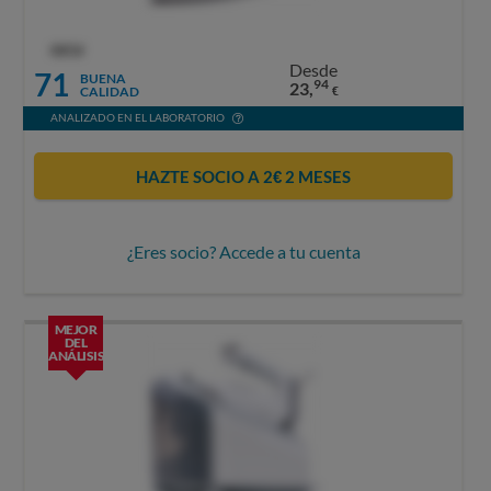
OCU
Desde
71
BUENA
94
23,
CALIDAD
€
ANALIZADO EN EL LABORATORIO
HAZTE SOCIO A 2€ 2 MESES
¿Eres socio? Accede a tu cuenta
MEJOR
DEL
ANÁLISIS