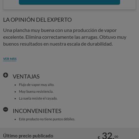
LA OPINIÓN DEL EXPERTO
Una plancha muy buena con una producción de vapor
excelente. Elimina correctamente las arrugas. Obtuvo muy
buenos resultados en nuestra escala de durabilidad.
VER MÁS
VENTAJAS
Flujo de vapor muy alto.
Muy buena resistencia.
La suela resiste el rayado.
INCONVENIENTES
Este producto no tiene puntos débiles.
32,
Último precio publicado
00
€