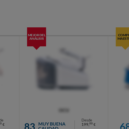
MEJOR DEL
COMP
ANÁLISIS
MAEST
OCU
de
Desde
83
6
MUY BUENA
0
00
199,
€
€
CALIDAD