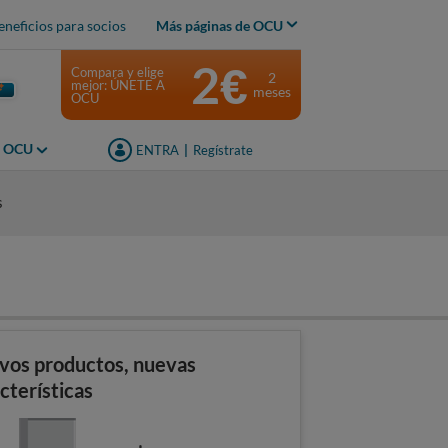
eneficios para socios
Más páginas de OCU
2€
Compara y elige
2
mejor: ÚNETE A
meses
OCU
s OCU
ENTRA
|
Regístrate
s
vos productos, nuevas
cterísticas