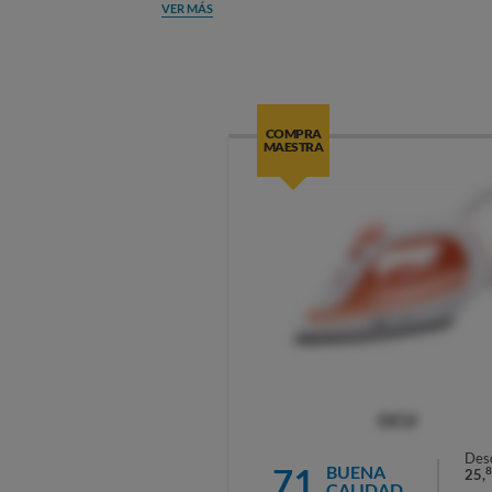
VER MÁS
COMPRA
MAESTRA
OCU
Des
71
BUENA
8
25,
CALIDAD