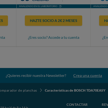
ANALIZADO EN EL LABORATORIO
ANALIZADO 
ES
HAZTE SOCIO A 2€ 2 MESES
H
nta
¿Eres socio? Accede a tu cuenta
¿Er
¿Quieres recibir nuestra Newsletter?
Crea una cuenta
omparador de planchas
Características de BOSCH TDA70EASY
CONTACTAR
REV
 18 h y V de 9 a 14 h