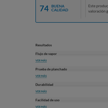
74
Este produc
BUENA
CALIDAD
valoración g
Resultados
Flujo de vapor
VER MÁS
Prueba de planchado
VER MÁS
Durabilidad
VER MÁS
Facilidad de uso
VER MÁS