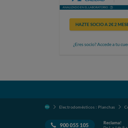
ANALIZADO EN EL LABORATORIO
HAZTE SOCIO A 2€ 2 MES
¿Eres socio? Accede a tu cue
Electrodomésticos : Planchas
C
Reclama!
900 055 105
De L a J de 9 a