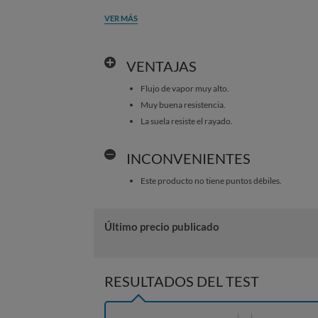
VER MÁS
VENTAJAS
Flujo de vapor muy alto.
Muy buena resistencia.
La suela resiste el rayado.
INCONVENIENTES
Este producto no tiene puntos débiles.
Último precio publicado
RESULTADOS DEL TEST