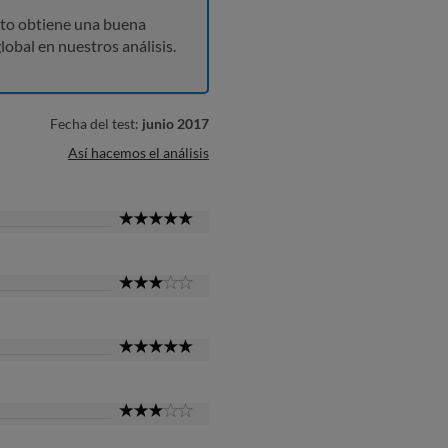
to obtiene una buena
lobal en nuestros análisis.
Fecha del test:
junio 2017
Así hacemos el análisis
5
Star
3
Star
5
Star
3
Star