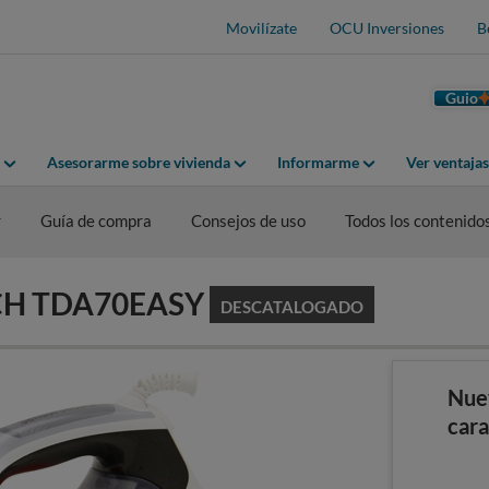
Movilízate
OCU Inversiones
B
Guio
Asesorarme sobre vivienda
Informarme
Ver ventaja
r
Guía de compra
Consejos de uso
Todos los contenido
OSCH TDA70EASY
DESCATALOGADO
Nue
cara