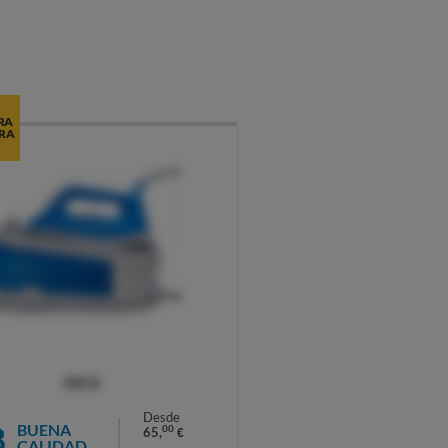
RA
RA
OCU
Desde
8
BUENA
00
65,
€
CALIDAD