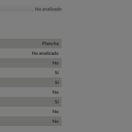
No analizado
Plancha
No analizado
No
Sí
Sí
No
Sí
No
No