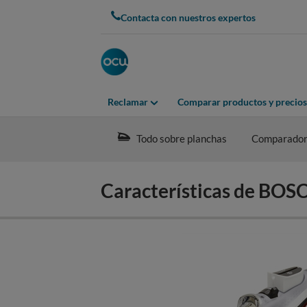
Skip
Contacta con nuestros expertos
to
main
content
Reclamar
Comparar productos y precios
Todo sobre planchas
Comparado
Características de B