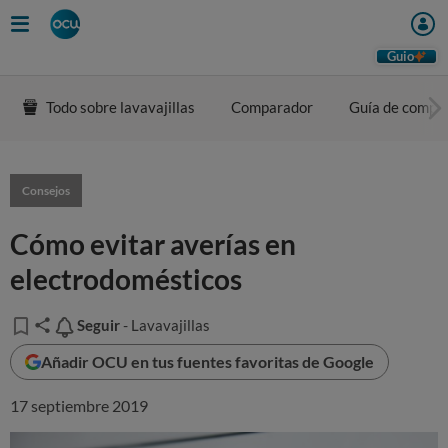
Guio
Todo sobre lavavajillas
Comparador
Guía de compr
Consejos
Cómo evitar averías en
electrodomésticos
Seguir
Seguir
- Lavavajillas
Añadir OCU en tus fuentes favoritas de Google
17 septiembre 2019