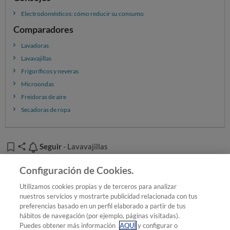
(no dejes agua estancada durante horas o días).
Electrodomésticos: cómo reducir su consumo
Aunque los productos antical funcionan, el vinagre es
una alternativa válida si haces limpieza
Comparadores
periódicamente. El
agua con limón
también es una
Lavadoras
opción.
Lavavajillas
Frigoríficos y neveras
Microondas
Freidoras de aire
Secadoras de ropa
Seguir
Seguir
- Lavavajillas
Añadir OCU en tus fuentes favoritas de Google
Configuración de Cookies.
Utilizamos cookies propias y de terceros para analizar
nuestros servicios y mostrarte publicidad relacionada con tus
preferencias basado en un perfil elaborado a partir de tus
¿Quieres recibir nuestra Newsletter?
Crea una cuenta
hábitos de navegación (por ejemplo, páginas visitadas).
Puedes obtener más información
AQUÍ
y configurar o