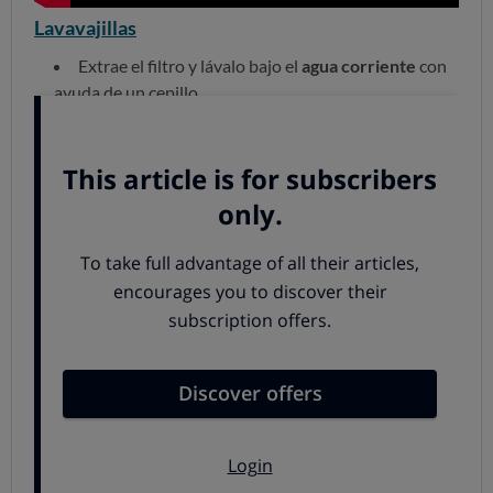
Lavavajillas
Extrae el filtro y lávalo bajo el
agua corriente
con
ayuda de un cepillo.
Limpia las paredes internas con
vinagre
blanco.
Para los malos olores:
provienen de restos
acumulados de comida. Vuelve a limpiar bien y pon
medio limón en las cestas superiores (sustitúyelo
cada dos o tres lavados).
Frigorífico
Limpia las paredes, los cajones y la cara interior de
la puerta con una mezcla de agua y vinagre blanco.
Para los malos olores:
repasa todas las superficies
internas con un paño humedecido en pasta de
bicarbonato.