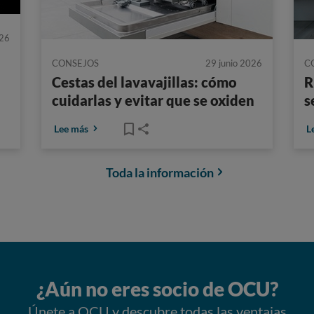
026
CONSEJOS
29 junio 2026
C
Cestas del lavavajillas: cómo
R
cuidarlas y evitar que se oxiden
s
Lee más
L
Toda la información
¿Aún no eres socio de OCU?
Únete a OCU y descubre todas las ventajas