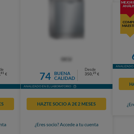
MEJOR 
ANÁLIS
COMP
MAEST
OCU
ANALIZADO 
de
Desde
74
BUENA
81
25
,
350,
€
€
CALIDAD
H
ANALIZADO EN EL LABORATORIO
ES
HAZTE SOCIO A 2€ 2 MESES
¿Er
nta
¿Eres socio? Accede a tu cuenta