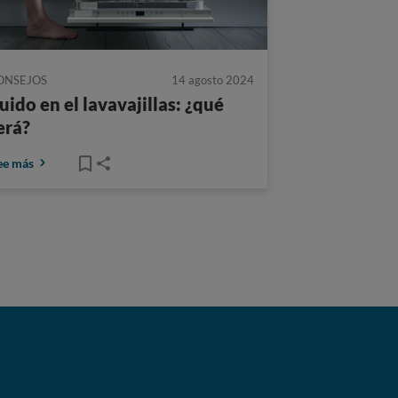
ONSEJOS
14 agosto 2024
uido en el lavavajillas: ¿qué
erá?
ee más