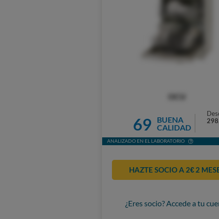
OCU
Des
69
BUENA
298
CALIDAD
ANALIZADO EN EL LABORATORIO
HAZTE SOCIO A 2€ 2 MES
¿Eres socio? Accede a tu cue