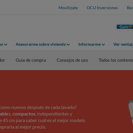
Movilízate
OCU Inversiones
Ben
Guio
os
Asesorarme sobre vivienda
Informarme
Ver venta
dor
Guía de compra
Consejos de uso
Todos los conteni
os como nuevos después de cada lavado?
rable
s,
compactos
, independientes y
e 45 cm para saber cuál es el mejor modelo
mprarla al mejor precio.