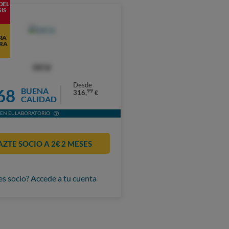
DEL
IS
RA
RA
OCU
Desde
68
BUENA
99
316,
€
CALIDAD
EN EL LABORATORIO
AZTE SOCIO A 2€ 2 MESES
es socio? Accede a tu cuenta