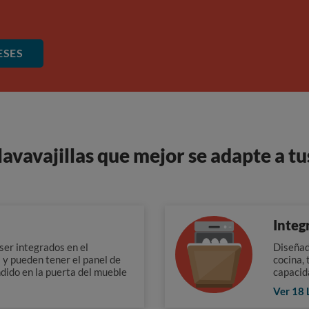
ESES
lavavajillas que mejor se adapte a t
Integ
ser integrados en el
Diseñado
a y pueden tener el panel de
cocina,
ndido en la puerta del mueble
capacid
Ver 18 