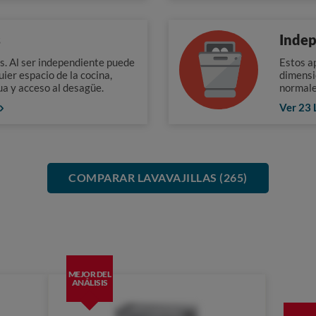
s
Indep
os. Al ser independiente puede
Estos a
uier espacio de la cocina,
dimensi
a y acceso al desagüe.
normale
Ver 23 
COMPARAR LAVAVAJILLAS (265)
MEJOR DEL
ANÁLISIS