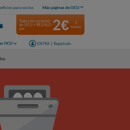
eficios para socios
Más páginas de OCU
2€
Todos los servicios
2
de OCU + REGALO
meses
por
jas OCU
ENTRA
|
Regístrate
dos