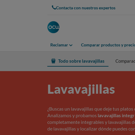
Contacta con nuestros expertos
Reclamar
Comparar productos y preci
Todo sobre lavavajillas
Compara
Lavavajillas
¿Buscas un lavavajillas que deje tus plat
Analizamos y probamos
lavavajillas integ
completamente integrables y lavavajillas d
de lavavajillas y localizar dónde puedes co