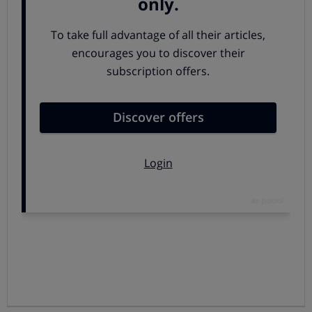
En OCU hemos comparado la calidad de lavado de 2 de
los modelos QuickDrive de Samsung (Serie 6 de 9 kg y
Serie 8 de 10 kg) con otros de la misma marca y con
lavadoras de marcas diferentes (todas ellas con buena
calidad de lavado), utilizando en todos los casos el
programa algodón a 40 ⁰ y plena carga.
Nuestras conclusiones son:
El modelo de la
Serie 6 de 9 kg
cuenta con un
tiempo de lavado aceptable. Aun así, hay
otras
máquinas de Samsung que son igual de rápidas
.
Además, si lo comparamos con la competencia,
observamos que un
20 % de las máquinas analizadas
lavan en un tiempo similar
o, incluso, inferior.
En el caso de la
Serie 8 de 10 kg
, el
ahorro de
tiempo es especialmente significativo
con respecto a
otras lavadoras Samsung. Esta máquina destaca
también por alcanzar un ahorro de tiempo medio que