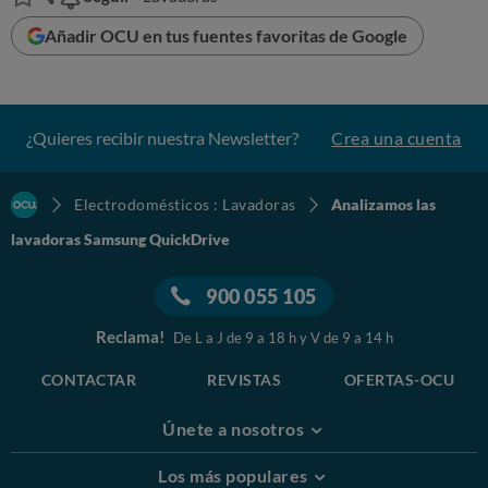
Añadir OCU en tus fuentes favoritas de Google
¿Quieres recibir nuestra Newsletter?
Crea una cuenta
Electrodomésticos : Lavadoras
Analizamos las
lavadoras Samsung QuickDrive
900 055 105
Reclama!
De L a J de 9 a 18 h y V de 9 a 14 h
CONTACTAR
REVISTAS
OFERTAS-OCU
Únete a nosotros
Los más populares