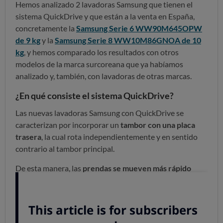
Hemos analizado 2 lavadoras Samsung que tienen el
sistema QuickDrive y que están a la venta en España,
concretamente la
Samsung Serie 6 WW90M645OPW
de 9 kg
y la
Samsung Serie 8 WW10M86GNOA de 10
kg
, y hemos comparado los resultados con otros
modelos de la marca surcoreana que ya habíamos
analizado y, también, con lavadoras de otras marcas.
¿En qué consiste el sistema QuickDrive?
Las nuevas lavadoras Samsung con QuickDrive se
caracterizan por incorporar un
tambor con una placa
trasera
, la cual rota independientemente y en sentido
contrario al tambor principal.
De esta manera, las
prendas se mueven más rápido
dentro del tambor,
reduciendo el tiempo del lavado y
sin perder eficacia
.
¿Ahorran tiempo y energía?