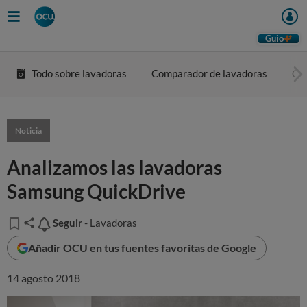
Guio
Todo sobre lavadoras
Comparador de lavadoras
Co
Noticia
Analizamos las lavadoras
Samsung QuickDrive
Seguir
Seguir
- Lavadoras
Añadir OCU en tus fuentes favoritas de Google
14 agosto 2018