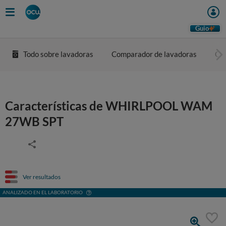
Guio
Todo sobre lavadoras
Comparador de lavadoras
Co
Características de WHIRLPOOL WAM
27WB SPT
Ver resultados
ANALIZADO EN EL LABORATORIO