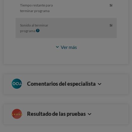
Tiempo restante para
Sí
terminar programa
Sonido al terminar
Sí
I
programa
n
f
Ver más
o
Comentarios del especialista
Resultado de las pruebas