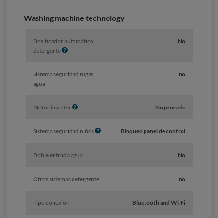
f
o
Washing machine technology
Dosificador automático
No
I
detergente
n
f
Sistema seguridad fugas
no
o
agua
I
Motor inverter
No procede
n
f
I
Sistema seguridad niños
Bloqueo panel de control
o
n
f
Doble entrada agua
No
o
Otros sistemas detergente
no
Tipo conexion
Bluetooth and Wi-Fi