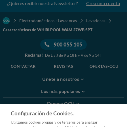
¿Quieres recibir nuestra Newsletter?
Crea una cuenta
Electrodomésticos : Lavadoras
Lavadoras
Características de WHIRLPOOL WAM 27WB SPT
900 055 105
Reclama!
De L a J de 9 a 18 h y V de 9 a 14 h
CONTACTAR
REVISTAS
OFERTAS-OCU
Únete a nosotros
Los más populares
Conoce OCU
Configuración de Cookies.
Más Información
Utilizamos cookies propias y de terceros para analizar