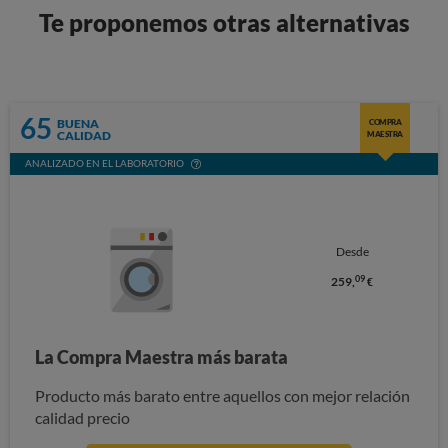
Te proponemos otras alternativas
65
BUENA
COMPRA
CALIDAD
MAESTRA
ANALIZADO EN EL LABORATORIO
Desde
09
259,
€
La Compra Maestra más barata
Producto más barato entre aquellos con mejor relación
calidad precio