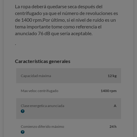
La ropa deberá quedarse seca después del
centrifugado ya que el número de revoluciones es
de 1400 rpm.Por último, si el nivel de ruido es un
tema importante tome como referencia el
anunciado 76 dB que sería aceptable.
.
Características generales
Capacidad máxima
12 kg
Max veloc centrifugado
1400 rpm
I
Clase energetica anunciada
A
n
f
o
I
Comienzo diferido máximo
24 h
n