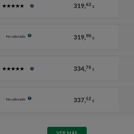
62
319,
€
5
Stars
90
319,
No valorado
€
76
334,
€
5
Stars
52
337,
No valorado
€
VER MÁS