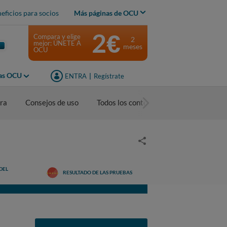
eficios para socios
Más páginas de OCU
2€
Compara y elige
2
mejor: ÚNETE A
meses
OCU
jas OCU
ENTRA
|
Regístrate
ra
Consejos de uso
Todos los contenidos
DEL
RESULTADO DE LAS PRUEBAS