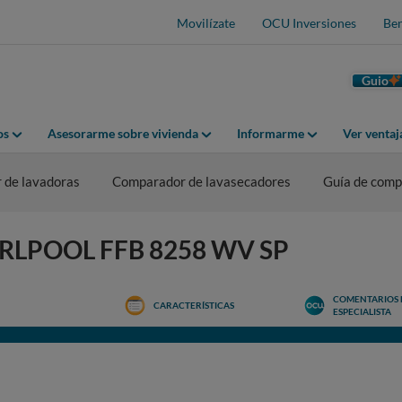
Movilízate
OCU Inversiones
Ben
Guio
os
Asesorarme sobre vivienda
Informarme
Ver venta
 de lavadoras
Comparador de lavasecadores
Guía de comp
HIRLPOOL FFB 8258 WV SP
COMENTARIOS 
CARACTERÍSTICAS
ESPECIALISTA