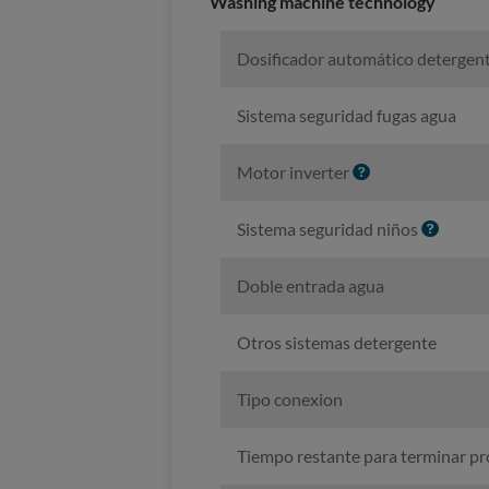
Washing machine technology
o
Dosificador automático detergen
Sistema seguridad fugas agua
I
Motor inverter
n
f
I
Sistema seguridad niños
o
n
f
Doble entrada agua
o
Otros sistemas detergente
Tipo conexion
Tiempo restante para terminar p