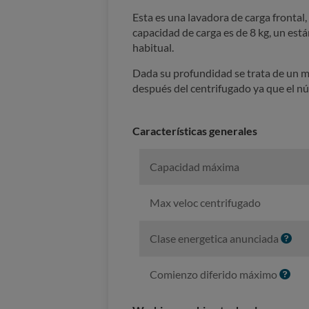
Esta es una lavadora de carga frontal
capacidad de carga es de 8 kg, un es
habitual.
Dada su profundidad se trata de un 
después del centrifugado ya que el n
Características generales
Capacidad máxima
Max veloc centrifugado
I
Clase energetica anunciada
n
f
I
Comienzo diferido máximo
o
n
f