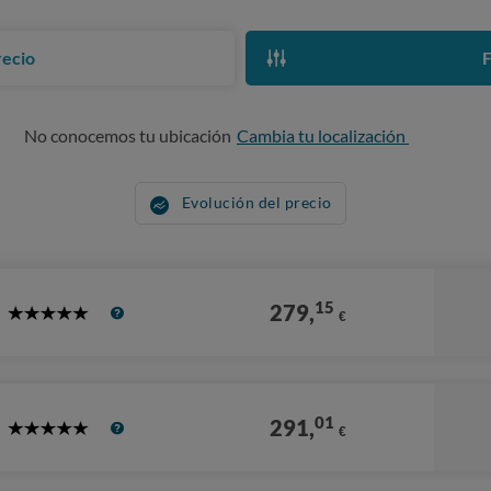
recio
F
No conocemos tu ubicación
Cambia tu localización
Evolución del precio
15
279,
€
5
Stars
01
291,
€
5
Stars