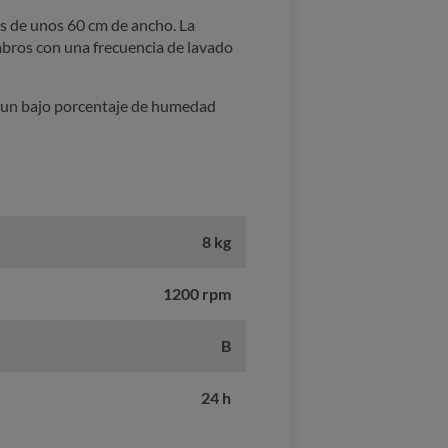
os de unos 60 cm de ancho. La
mbros con una frecuencia de lavado
n un bajo porcentaje de humedad
8 kg
1200 rpm
B
24 h