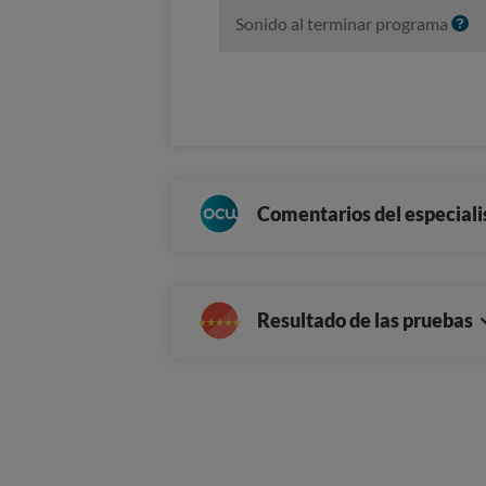
I
Sonido al terminar programa
n
f
o
Comentarios del especiali
Resultado de las pruebas