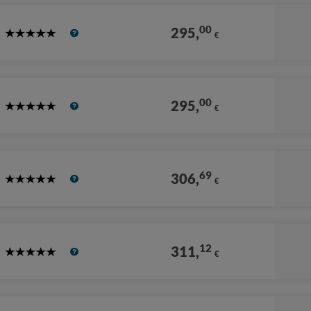
00
295,
€
5
Stars
00
295,
€
5
Stars
69
306,
€
5
Stars
12
311,
€
5
Stars