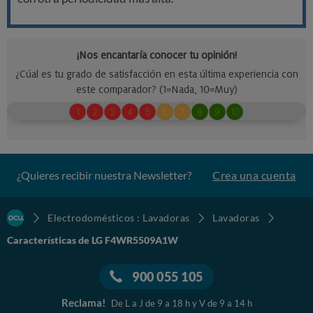
¿Quieres recibir nuestra Newsletter?
Crea una cuenta
Electrodomésticos : Lavadoras
Lavadoras
Características de LG F4WR5509A1W
900 055 105
Reclama!
De L a J de 9 a 18 h y V de 9 a 14 h