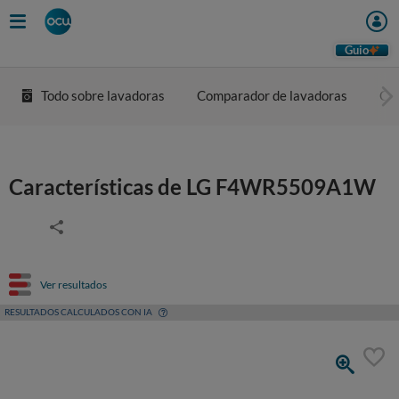
Guio
Todo sobre lavadoras
Comparador de lavadoras
Co
Características de LG F4WR5509A1W
Ver resultados
RESULTADOS CALCULADOS CON IA