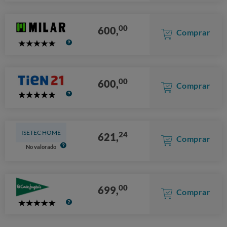
Stars
00
600,
Comprar
5
Stars
00
600,
Comprar
5
Stars
ISETEC HOME
24
621,
Comprar
No valorado
00
699,
Comprar
5
Stars