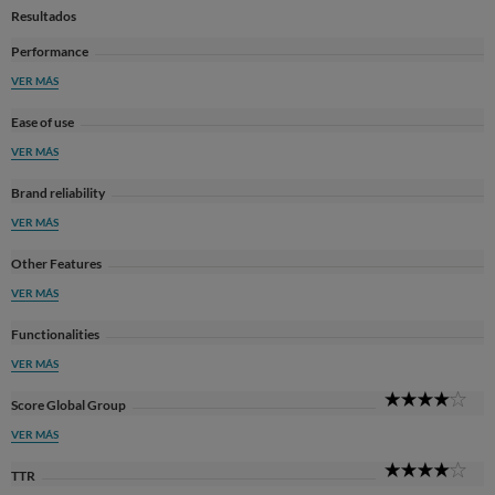
Resultados
Performance
VER MÁS
Ease of use
VER MÁS
Brand reliability
VER MÁS
Other Features
VER MÁS
Functionalities
VER MÁS
4
Score Global Group
Sta
VER MÁS
4
TTR
Sta