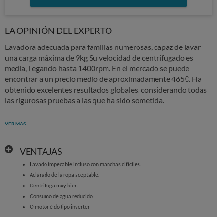
LA OPINIÓN DEL EXPERTO
Lavadora adecuada para familias numerosas, capaz de lavar
una carga máxima de 9kg Su velocidad de centrifugado es
media, llegando hasta 1400rpm. En el mercado se puede
encontrar a un precio medio de aproximadamente 465€. Ha
obtenido excelentes resultados globales, considerando todas
las rigurosas pruebas a las que ha sido sometida.
VER MÁS
VENTAJAS
Lavado impecable incluso con manchas difíciles.
Aclarado de la ropa aceptable.
Centrifuga muy bien.
Consumo de agua reducido.
O motor é do tipo inverter