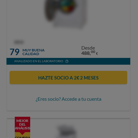
OCU
Desde
79
MUY BUENA
00
488,
CALIDAD
€
ANALIZADO EN EL LABORATORIO
HAZTE SOCIO A 2€ 2 MESES
¿Eres socio? Accede a tu cuenta
MEJOR
DEL
ANÁLISIS
COMPRA