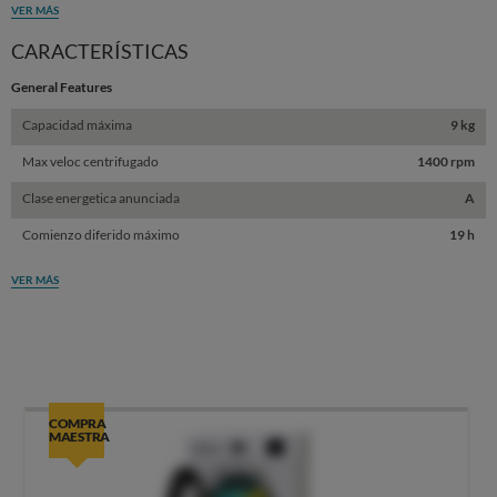
VER MÁS
CARACTERÍSTICAS
General Features
Capacidad máxima
9 kg
Max veloc centrifugado
1400 rpm
Clase energetica anunciada
A
Comienzo diferido máximo
19 h
VER MÁS
COMPRA
MAESTRA