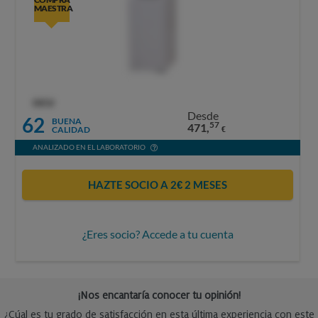
MAESTRA
OCU
Desde
62
BUENA
57
471,
CALIDAD
€
ANALIZADO EN EL LABORATORIO
HAZTE SOCIO A 2€ 2 MESES
¿Eres socio? Accede a tu cuenta