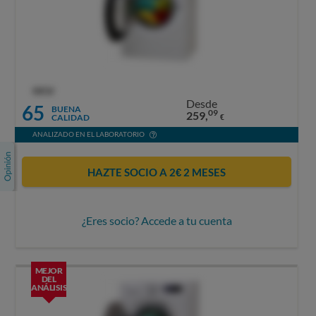
OCU
Desde
65
BUENA
09
259,
CALIDAD
€
ANALIZADO EN EL LABORATORIO
HAZTE SOCIO A 2€ 2 MESES
¿Eres socio? Accede a tu cuenta
MEJOR
DEL
ANÁLISIS