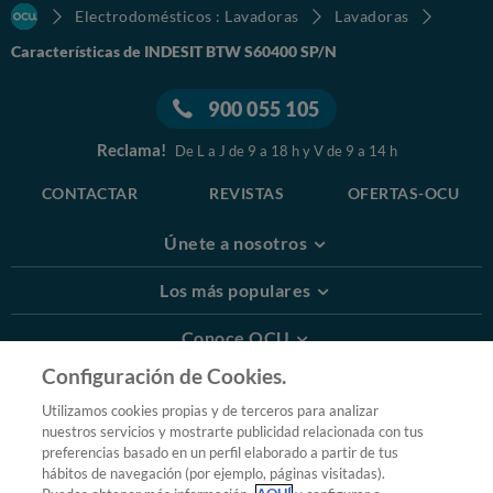
Electrodomésticos : Lavadoras
Lavadoras
Características de INDESIT BTW S60400 SP/N
900 055 105
Reclama!
De L a J de 9 a 18 h y V de 9 a 14 h
CONTACTAR
REVISTAS
OFERTAS-OCU
Únete a nosotros
Los más populares
Conoce OCU
Configuración de Cookies.
Más Información
Utilizamos cookies propias y de terceros para analizar
nuestros servicios y mostrarte publicidad relacionada con tus
© 2026 OCU
preferencias basado en un perfil elaborado a partir de tus
Condiciones generales de contratación de OCU
hábitos de navegación (por ejemplo, páginas visitadas).
Política de privacidad