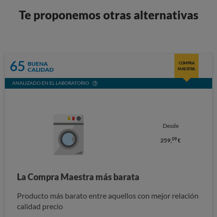
Te proponemos otras alternativas
65
BUENA
COMPRA
CALIDAD
MAESTRA
ANALIZADO EN EL LABORATORIO
Desde
09
259,
€
La Compra Maestra más barata
Producto más barato entre aquellos con mejor relación
calidad precio