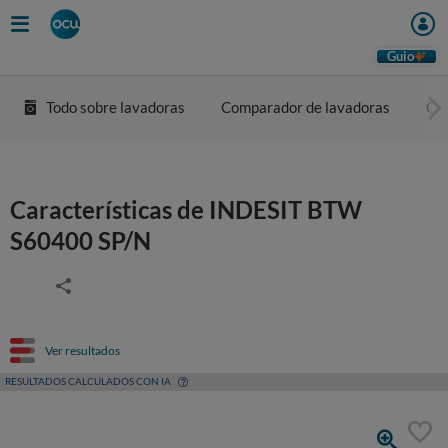
Guio
Todo sobre lavadoras
Comparador de lavadoras
Co
Características de INDESIT BTW
S60400 SP/N
Ver resultados
RESULTADOS CALCULADOS CON IA