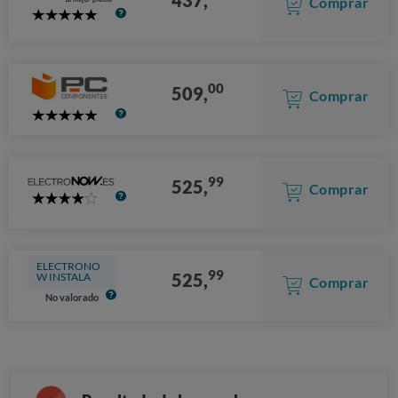
Comprar
5
Stars
00
509,
Comprar
5
Stars
99
525,
Comprar
4
Stars
ELECTRONO
99
525,
W INSTALA
Comprar
No valorado