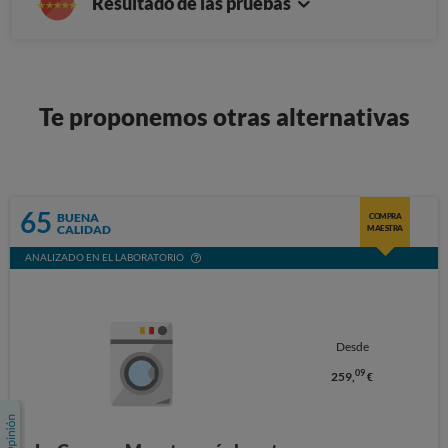
Resultado de las pruebas
Te proponemos otras alternativas
65
BUENA
COMPRA
CALIDAD
MAESTRA
ANALIZADO EN EL LABORATORIO
Desde
09
259,
€