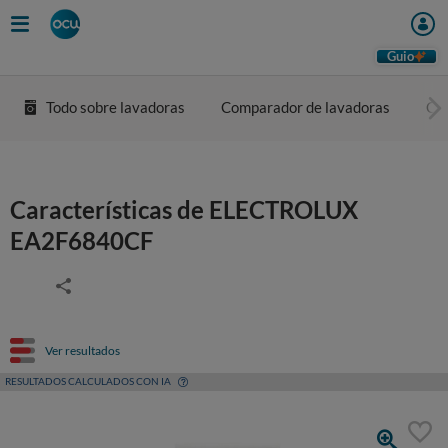
Guio
Todo sobre lavadoras
Comparador de lavadoras
Co
Características de ELECTROLUX
EA2F6840CF
Ver resultados
RESULTADOS CALCULADOS CON IA