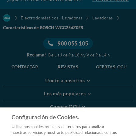
Electrodomésticos : Lavadoras
Lavadoras
Características de BOSCH WGG256Z0ES
900 055 105
Reclama!
De L a J de 9 a 18 h y V de 9 a 14 h
CONTACTAR
REVISTAS
OFERTAS-OCU
Únete a nosotros
Los más populares
Conoce OCU
Configuración de Cookies.
Más Información
Utilizamos cookies propias y de terceros para analizar
nuestros servicios y mostrarte publicidad relacionada con tus
© 2026 OCU