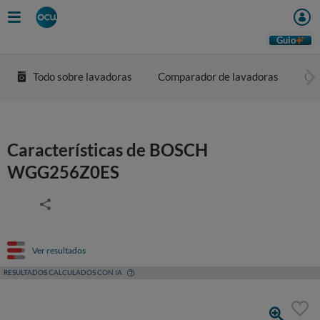
Guio
Todo sobre lavadoras
Comparador de lavadoras
Co
Características de BOSCH
WGG256Z0ES
Ver resultados
RESULTADOS CALCULADOS CON IA