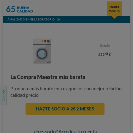
65
BUENA
COMPRA
CALIDAD
MAESTRA
ANALIZADO EN EL LABORATORIO
Desde
09
259,
€
La Compra Maestra más barata
Producto más barato entre aquellos con mejor relación
calidad precio
HAZTE SOCIO A 2€ 2 MESES
¿Eres socio? Accede a tu cuenta