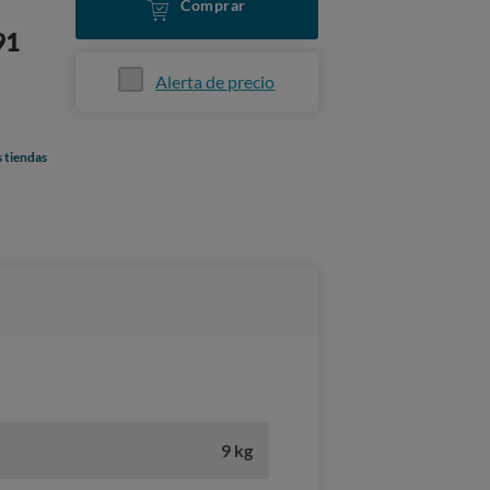
Comprar
91
Alerta de precio
s tiendas
9 kg