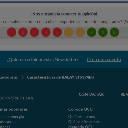
¿Quieres recibir nuestra Newsletter?
Crea una cuenta
Lavadoras
Características de BALAY 3TS394BH
CONTACTAR
REV
 18 h y V de 9 a 14 h
 más populares
Conoce OCU
fas de energía
Quiénes somos
adoras
Qué te ofrecemos
otecas
Memoria OCU