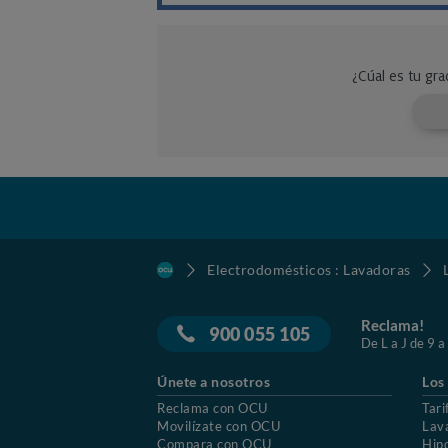
Electrodomésticos : Lavadoras
Reclama!
900 055 105
De L a J de 9 a
Únete a nosotros
Los
Reclama con OCU
Tari
Movilízate con OCU
Lav
Compara con OCU
Hip