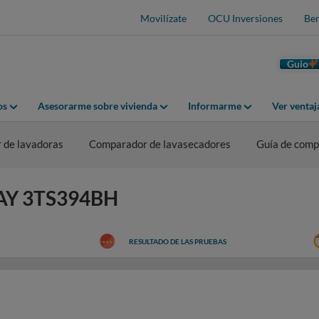
Movilízate
OCU Inversiones
Ben
Guio
os
Asesorarme sobre vivienda
Informarme
Ver venta
 de lavadoras
Comparador de lavasecadores
Guía de comp
LAY 3TS394BH
RESULTADO DE LAS PRUEBAS