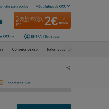
eficios para socios
Más páginas de OCU
2€
Todos los servicios
2
de OCU + REGALO
meses
por
jas OCU
ENTRA
|
Regístrate
ra
Consejos de uso
Todos los contenidos
CARACTERÍSTICAS