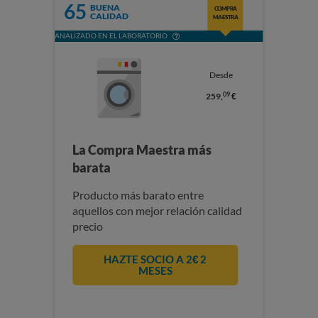
65
BUENA
COMPRA
CALIDAD
MAESTRA
ANALIZADO EN EL LABORATORIO
Desde
09
259,
€
La Compra Maestra más
barata
Producto más barato entre
aquellos con mejor relación calidad
precio
HAZTE SOCIO A 2€ 2
MESES