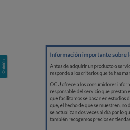
Información importante sobre lo
Antes de adquirir un producto o servi
responde a los criterios que te has m
OCU ofrece a los consumidores informa
responsable del servicio que prestan e
que facilitamos se basan en estudios d
que, el hecho de que se muestren, no 
se actualizan dos veces al día por lo q
también recogemos precios en tiendas f