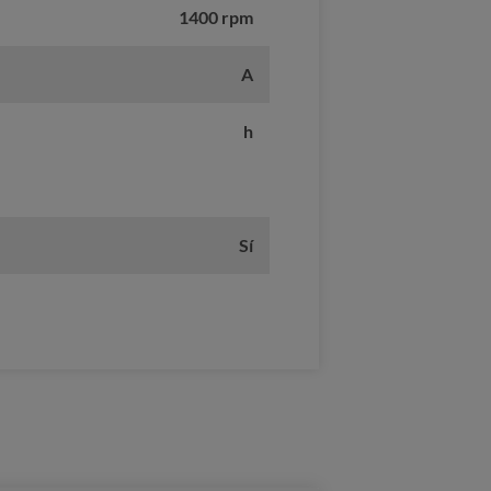
1400 rpm
A
h
Sí