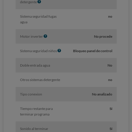
I
detergente
n
f
Sistema seguridad fugas
no
o
agua
I
Motor inverter
No procede
n
f
I
Sistema seguridad niños
Bloqueo panel de control
o
n
f
Doble entrada agua
No
o
Otros sistemas detergente
no
Tipo conexion
No analizado
Tiempo restante para
Sí
terminar programa
Sonido al terminar
Sí