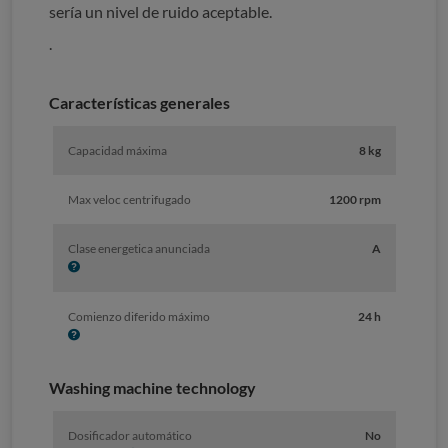
sería un nivel de ruido aceptable.
.
Características generales
Capacidad máxima
8 kg
Max veloc centrifugado
1200 rpm
I
Clase energetica anunciada
A
n
f
o
I
Comienzo diferido máximo
24 h
n
f
o
Washing machine technology
Dosificador automático
No