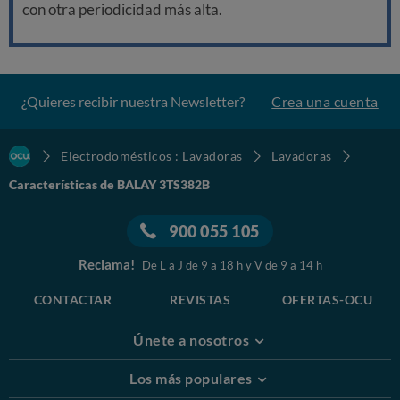
con otra periodicidad más alta.
¿Quieres recibir nuestra Newsletter?
Crea una cuenta
Electrodomésticos : Lavadoras
Lavadoras
Características de BALAY 3TS382B
900 055 105
Reclama!
De L a J de 9 a 18 h y V de 9 a 14 h
CONTACTAR
REVISTAS
OFERTAS-OCU
Únete a nosotros
Los más populares