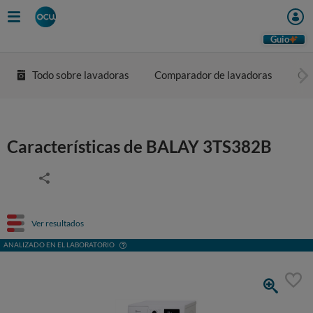
Guio
Todo sobre lavadoras
Comparador de lavadoras
Co
Características de BALAY 3TS382B
Ver resultados
ANALIZADO EN EL LABORATORIO