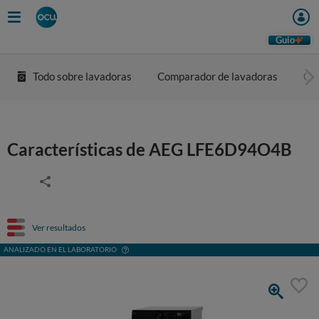
Guio
Todo sobre lavadoras
Comparador de lavadoras
Co
Características de AEG LFE6D94O4B
Ver resultados
ANALIZADO EN EL LABORATORIO