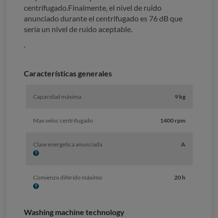
centrifugado.Finalmente, el nivel de ruido
anunciado durante el centrifugado es 76 dB que
sería un nivel de ruido aceptable.
.
Características generales
Capacidad máxima
9 kg
Max veloc centrifugado
1400 rpm
I
Clase energetica anunciada
A
n
f
o
I
Comienzo diferido máximo
20 h
n
f
o
Washing machine technology