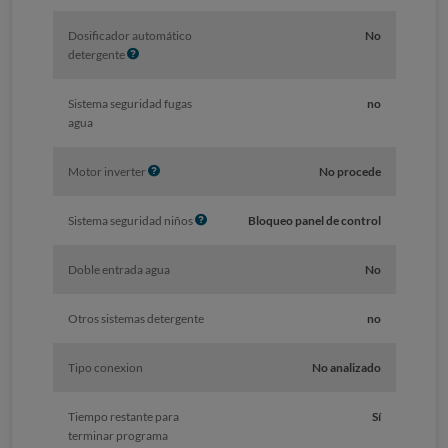
Dosificador automático
No
I
detergente
n
f
Sistema seguridad fugas
no
o
agua
I
Motor inverter
No procede
n
f
I
Sistema seguridad niños
Bloqueo panel de control
o
n
f
Doble entrada agua
No
o
Otros sistemas detergente
no
Tipo conexion
No analizado
Tiempo restante para
Sí
terminar programa