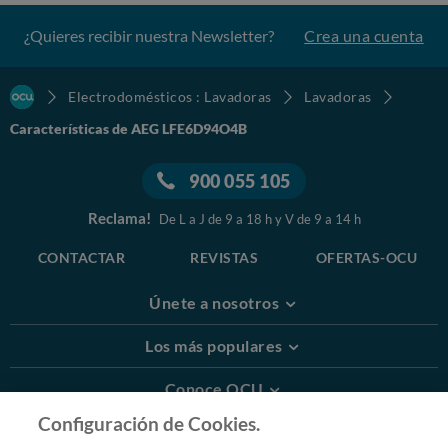
¿Quieres recibir nuestra Newsletter?
Crea una cuenta
Electrodomésticos : Lavadoras
Lavadoras
Características de AEG LFE6D94O4B
900 055 105
Reclama!
De L a J de 9 a 18 h y V de 9 a 14 h
CONTACTAR
REVISTAS
OFERTAS-OCU
Únete a nosotros
Los más populares
Conoce OCU
Configuración de Cookies.
Más Información