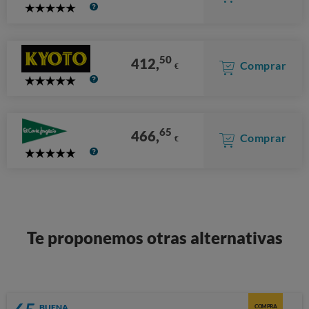
5
Stars
50
412,
Comprar
€
5
Stars
65
466,
Comprar
€
5
Stars
Te proponemos otras alternativas
BUENA
COMPRA