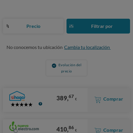
Precio
Filtrar por
No conocemos tu ubicación
Cambia tu localización
Evolución del
precio
67
389,
Comprar
€
5
Stars
86
410,
Comprar
€