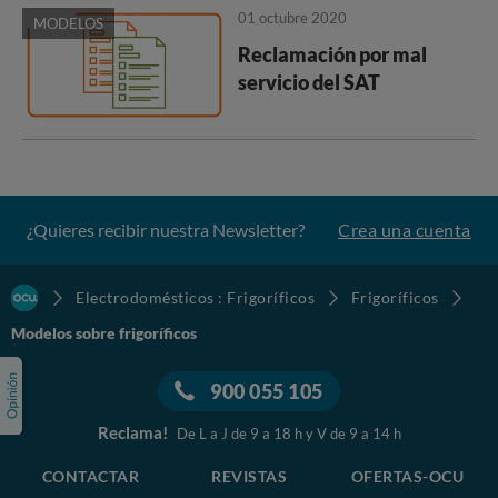
01 octubre 2020
MODELOS
Reclamación por mal
servicio del SAT
¿Quieres recibir nuestra Newsletter?
Crea una cuenta
Electrodomésticos : Frigoríficos
Frigoríficos
Modelos sobre frigoríficos
900 055 105
Reclama!
De L a J de 9 a 18 h y V de 9 a 14 h
CONTACTAR
REVISTAS
OFERTAS-OCU