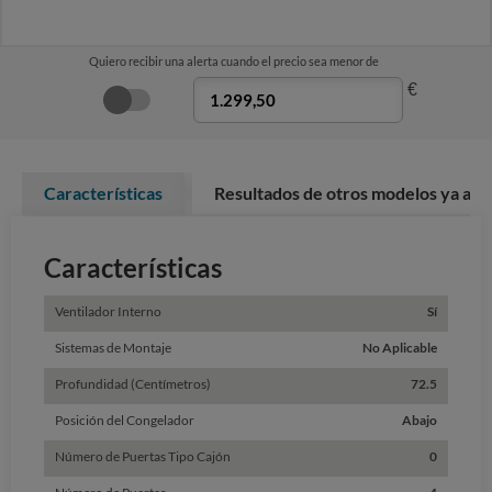
Quiero recibir una alerta cuando el precio sea menor de
€
Características
Resultados de otros modelos ya ana
Características
Ventilador Interno
Sí
Sistemas de Montaje
No Aplicable
Profundidad (Centímetros)
72.5
Posición del Congelador
Abajo
Número de Puertas Tipo Cajón
0