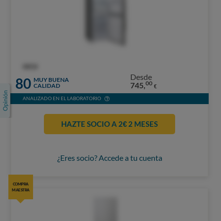
OCU
Desde
80
MUY BUENA
00
745,
CALIDAD
€
ANALIZADO EN EL LABORATORIO
HAZTE SOCIO A 2€ 2 MESES
¿Eres socio? Accede a tu cuenta
COMPRA
MAESTRA