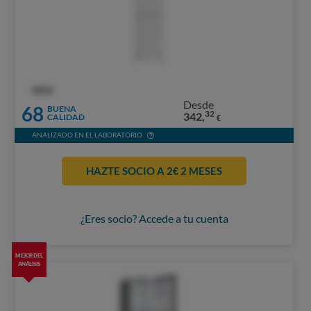
OCU
Desde
68
BUENA
32
342,
CALIDAD
€
ANALIZADO EN EL LABORATORIO
HAZTE SOCIO A 2€ 2 MESES
¿Eres socio? Accede a tu cuenta
MEJOR DEL
ANÁLISIS