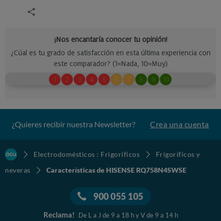
¿Quieres recibir nuestra Newsletter?
Crea una cuenta
Electrodomésticos : Frigoríficos
Frigoríficos y
neveras
Características de HISENSE RQ758N4SWSE
900 055 105
Reclama!
De L a J de 9 a 18 h y V de 9 a 14 h