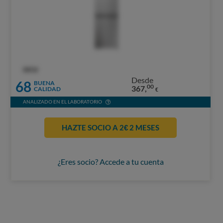
OCU
Desde
68
BUENA
00
367,
CALIDAD
€
ANALIZADO EN EL LABORATORIO
HAZTE SOCIO A 2€ 2 MESES
¿Eres socio? Accede a tu cuenta