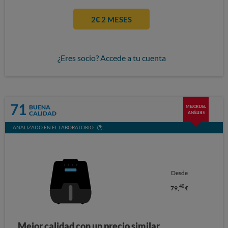
2€ 2 MESES
¿Eres socio? Accede a tu cuenta
71
BUENA
MEJOR DEL
CALIDAD
ANÁLISIS
ANALIZADO EN EL LABORATORIO
Desde
40
79,
€
Mejor calidad con un precio similar