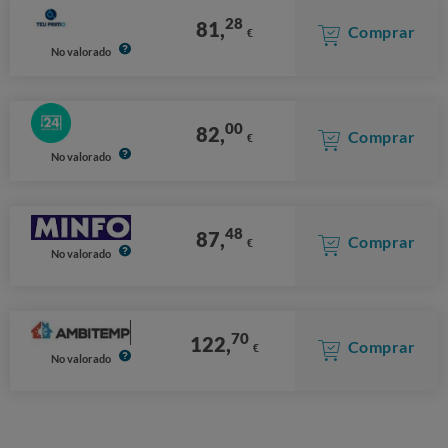
28
81,
Comprar
€
No valorado
00
82,
Comprar
€
No valorado
48
87,
Comprar
€
No valorado
70
122,
Comprar
€
No valorado