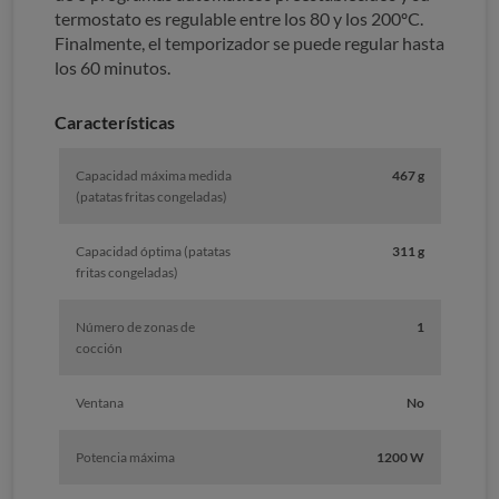
termostato es regulable entre los 80 y los 200ºC.
Finalmente, el temporizador se puede regular hasta
los 60 minutos.
Características
Capacidad máxima medida
467 g
(patatas fritas congeladas)
Capacidad óptima (patatas
311 g
fritas congeladas)
Número de zonas de
1
cocción
Ventana
No
Potencia máxima
1200 W