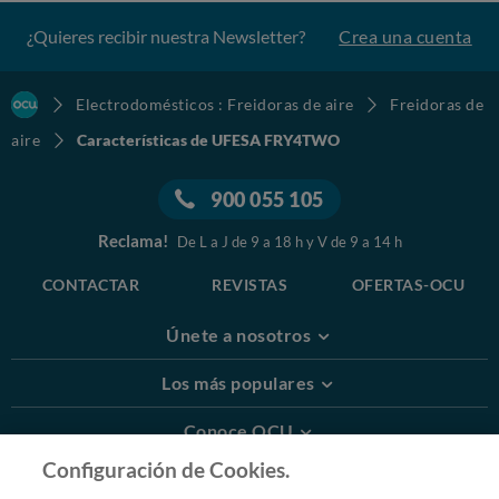
¿Quieres recibir nuestra Newsletter?
Crea una cuenta
Electrodomésticos : Freidoras de aire
Freidoras de
aire
Características de UFESA FRY4TWO
900 055 105
Reclama!
De L a J de 9 a 18 h y V de 9 a 14 h
CONTACTAR
REVISTAS
OFERTAS-OCU
Únete a nosotros
Los más populares
Conoce OCU
Configuración de Cookies.
Más Información