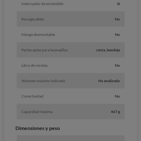
Interruptor de encendido
Sí
Recogecables
No
Mango desmontable
No
Partes aptas para lavavajillas
cesta, bandeja
Libro de recetas
No
Volumen máximo indicado
No analizado
Conectividad
No
Capacidad máxima
467 g
Dimensiones y peso