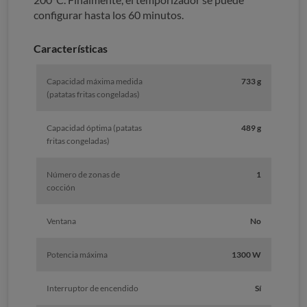
configurar hasta los 60 minutos.
Características
Capacidad máxima medida
733 g
(patatas fritas congeladas)
Capacidad óptima (patatas
489 g
fritas congeladas)
Número de zonas de
1
cocción
Ventana
No
Potencia máxima
1300 W
Interruptor de encendido
Sí