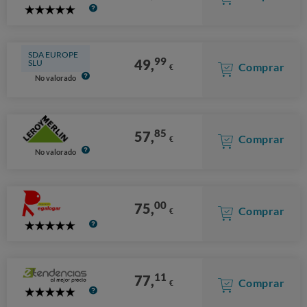
5
Stars
SDA EUROPE
99
49,
SLU
Comprar
€
No valorado
85
57,
Comprar
€
No valorado
00
75,
Comprar
€
5
Stars
11
77,
Comprar
€
5