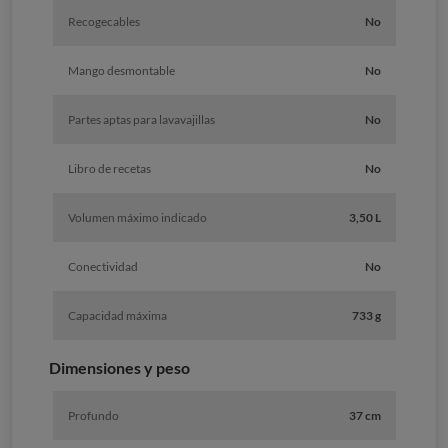
Recogecables
No
Mango desmontable
No
Partes aptas para lavavajillas
No
Libro de recetas
No
Volumen máximo indicado
3,50 L
Conectividad
No
Capacidad máxima
733 g
Dimensiones y peso
Profundo
37 cm