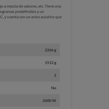
go a mezcla de sabores, etc. Tiene una
 programas predefinidos y un
C, y cuenta con un aviso acústico que
2266 g
1512 g
2
No
2600 W