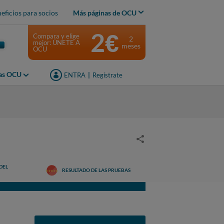
eficios para socios
Más páginas de OCU
2€
Compara y elige
2
mejor: ÚNETE A
meses
OCU
jas OCU
ENTRA
|
Regístrate
DEL
RESULTADO DE LAS PRUEBAS