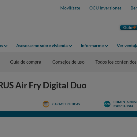
Movilízate
OCU Inversiones
Ben
Guio
os
Asesorarme sobre vivienda
Informarme
Ver venta
Guía de compra
Consejos de uso
Todos los contenidos
RUS Air Fry Digital Duo
COMENTARIOS 
CARACTERÍSTICAS
ESPECIALISTA