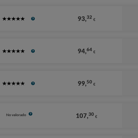
32
93,
€
5
Stars
64
94,
€
5
Stars
50
99,
€
5
Stars
30
107,
No valorado
€