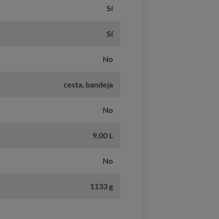
Sí
Sí
No
cesta, bandeja
No
9,00 L
No
1133 g