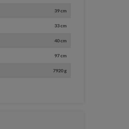
39 cm
33 cm
40 cm
97 cm
7920 g