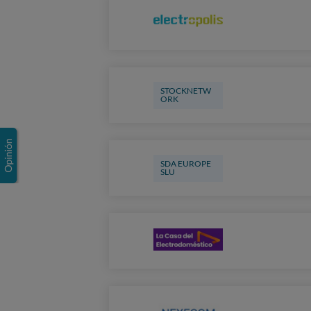
STOCKNETW
ORK
SDA EUROPE
SLU