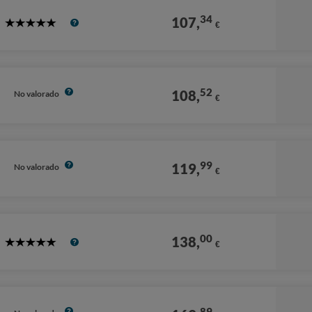
34
107,
€
5
Stars
52
108,
No valorado
€
99
119,
No valorado
€
00
138,
€
5
Stars
89