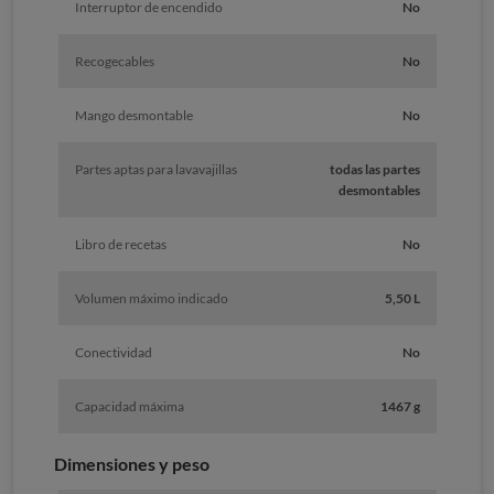
Interruptor de encendido
No
Recogecables
No
Mango desmontable
No
Partes aptas para lavavajillas
todas las partes
desmontables
Libro de recetas
No
Volumen máximo indicado
5,50 L
Conectividad
No
Capacidad máxima
1467 g
Dimensiones y peso