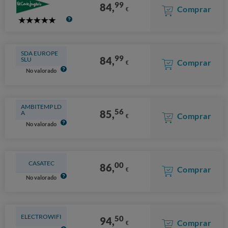
99
84,
Comprar
€
5
Stars
SDA EUROPE
99
84,
SLU
Comprar
€
No valorado
AMBITEMP LD
56
85,
A
Comprar
€
No valorado
CASATEC
00
86,
Comprar
€
No valorado
ELECTROWIFI
50
94,
Comprar
€