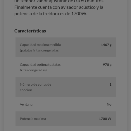
un temporizador ajustable de 0 a 60 minutos.
Finalmente cuenta con avisador acústico y la
potencia de la freidora es de 1700W.
Características
Capacidad máxima medida
1467 g
(patatas fritas congeladas)
Capacidad óptima (patatas
978 g
fritas congeladas)
Número de zonas de
1
cocción
Ventana
No
Potencia máxima
1700 W