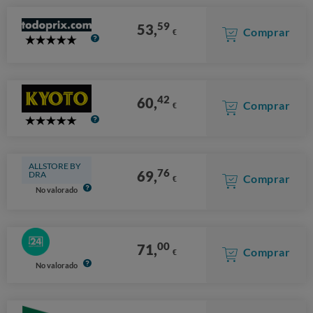
59
53,
Comprar
€
5
Stars
42
60,
Comprar
€
5
Stars
ALLSTORE BY
76
69,
DRA
Comprar
€
No valorado
00
71,
Comprar
€
No valorado