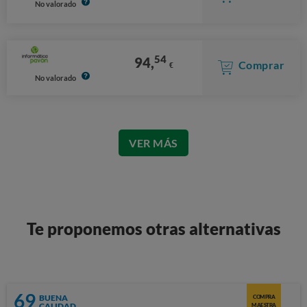
No valorado
54
94,
Comprar
€
No valorado
VER MÁS
Te proponemos otras alternativas
69
BUENA
COMPRA
CALIDAD
MAESTRA