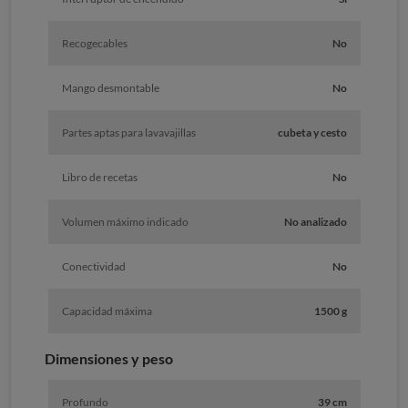
Recogecables
No
Mango desmontable
No
Partes aptas para lavavajillas
cubeta y cesto
Libro de recetas
No
Volumen máximo indicado
No analizado
Conectividad
No
Capacidad máxima
1500 g
Dimensiones y peso
Profundo
39 cm