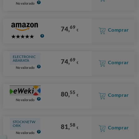
No valorado
69
74,
Comprar
€
5
Stars
ELECTRONIC
69
74,
ABARATA
Comprar
€
No valorado
55
80,
Comprar
€
No valorado
STOCKNETW
58
81,
ORK
Comprar
€
No valorado