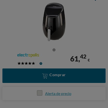
42
61,
€
5
Stars
Comprar
Alerta de precio