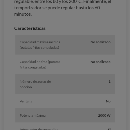
regulable, entre los 80 y los 200ºC. Finalmente, el
temporizador se puede regular hasta los 60
minutos.
Características
Capacidad máxima medida
No analizado
(patatas fritas congeladas)
Capacidad óptima (patatas
No analizado
fritas congeladas)
Número de zonas de
1
cocción
Ventana
No
Potencia máxima
2000 W
Interruptor de encendido
Sí