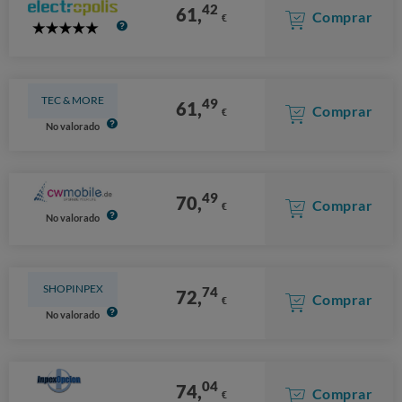
42
61,
Comprar
€
5
Stars
TEC & MORE
49
61,
Comprar
€
No valorado
49
70,
Comprar
€
No valorado
SHOPINPEX
74
72,
Comprar
€
No valorado
04
74,
Comprar
€