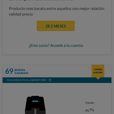
Producto más barato entre aquellos con mejor relación
calidad precio
2€ 2 MESES
¿Eres socio? Accede a tu cuenta
69
BUENA
COMPRA
CALIDAD
MAESTRA
ANALIZADO EN EL LABORATORIO
Desde
18
41,
€