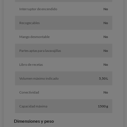
Interruptor de encendido
No
Recogecables
No
Mango desmontable
No
Partes aptas para lavavajillas
No
Libro de recetas
No
Volumen máximo indicado
5,50 L
Conectividad
No
Capacidad máxima
1500 g
Dimensiones y peso