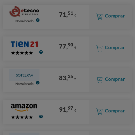
51
71,
Comprar
€
No valorado
90
77,
Comprar
€
5
Stars
SOTELPAA
35
83,
Comprar
€
No valorado
97
91,
Comprar
€
5
Stars