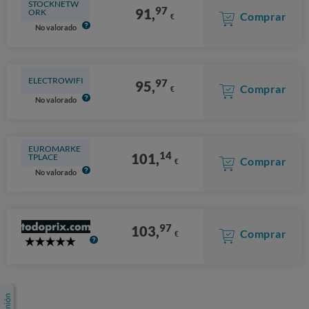
STOCKNETW
97
91,
ORK
Comprar
€
No valorado
ELECTROWIFI
97
95,
Comprar
€
No valorado
EUROMARKE
14
101,
TPLACE
Comprar
€
No valorado
97
103,
Comprar
€
5
Stars