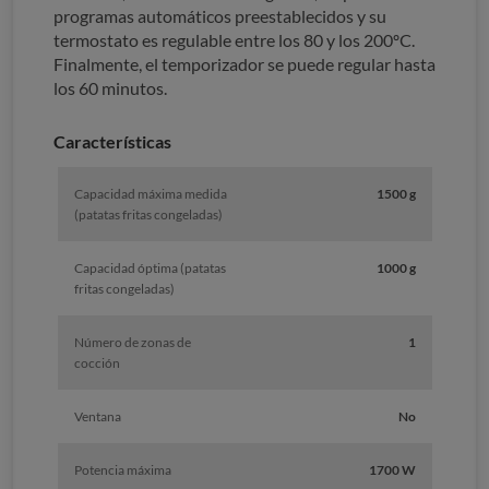
programas automáticos preestablecidos y su
termostato es regulable entre los 80 y los 200ºC.
Finalmente, el temporizador se puede regular hasta
los 60 minutos.
Características
Capacidad máxima medida
1500 g
(patatas fritas congeladas)
Capacidad óptima (patatas
1000 g
fritas congeladas)
Número de zonas de
1
cocción
Ventana
No
Potencia máxima
1700 W