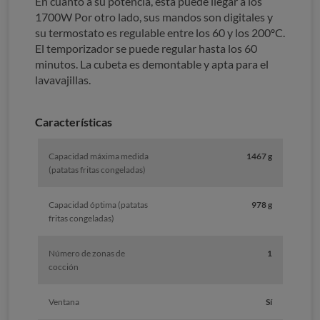
En cuanto a su potencia, esta puede llegar a los
1700W Por otro lado, sus mandos son digitales y
su termostato es regulable entre los 60 y los 200ºC.
El temporizador se puede regular hasta los 60
minutos. La cubeta es demontable y apta para el
lavavajillas.
Características
Capacidad máxima medida
1467 g
(patatas fritas congeladas)
Capacidad óptima (patatas
978 g
fritas congeladas)
Número de zonas de
1
cocción
Ventana
Sí