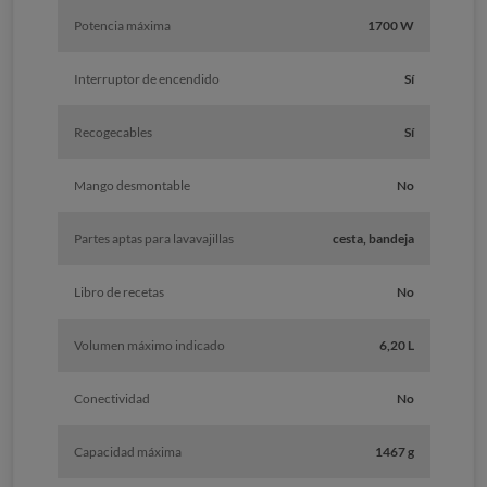
Potencia máxima
1700 W
Interruptor de encendido
Sí
Recogecables
Sí
Mango desmontable
No
Partes aptas para lavavajillas
cesta, bandeja
Libro de recetas
No
Volumen máximo indicado
6,20 L
Conectividad
No
Capacidad máxima
1467 g