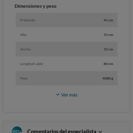
Dimensiones y peso
Profundo
41 cm
Alto
31 cm
Ancho
31 cm
Longitud cable
80 cm
Peso
4080 g
Ver más
Comentarios del especialista