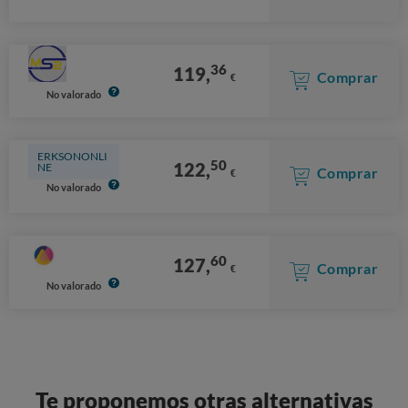
36
119,
Comprar
€
No valorado
ERKSONONLI
50
122,
NE
Comprar
€
No valorado
60
127,
Comprar
€
No valorado
Te proponemos otras alternativas