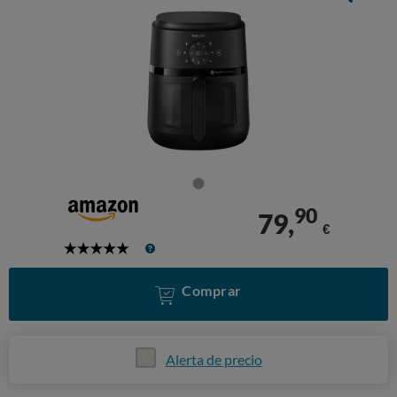
90
79,
€
5
Stars
Comprar
Alerta de precio