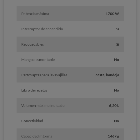
Potencia máxima
1700 W
Interruptor de encendido
Sí
Recogecables
Sí
Mango desmontable
No
Partes aptas para lavavajillas
cesta, bandeja
Libro de recetas
No
Volumen máximo indicado
6,20 L
Conectividad
No
Capacidad máxima
1467 g