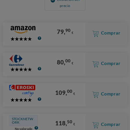
precio
90
79,
Comprar
€
5
Stars
00
80,
Comprar
€
5
Stars
00
109,
Comprar
€
5
Stars
STOCKNETW
50
118,
ORK
Comprar
€
No valorado