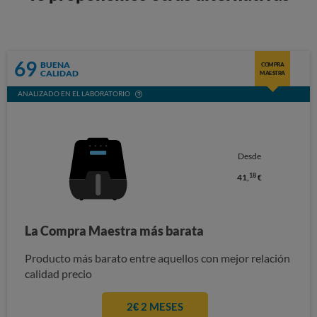
69
BUENA
COMPRA
CALIDAD
MAESTRA
ANALIZADO EN EL LABORATORIO
Desde
18
41,
€
La Compra Maestra más barata
Producto más barato entre aquellos con mejor relación
calidad precio
2€ 2 MESES