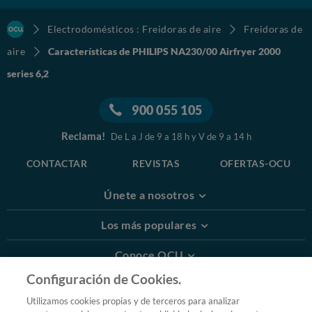
Electrodomésticos : Freidoras de aire
Freidoras de
aire
Características de PHILIPS NA230/00 Airfryer 2000
series 6,2
900 055 105
Reclama!
De L a J de 9 a 18 h y V de 9 a 14 h
CONTACTAR
REVISTAS
OFERTAS-OCU
Únete a nosotros
Los más populares
Conoce OCU
Configuración de Cookies.
Más Información
Utilizamos cookies propias y de terceros para analizar