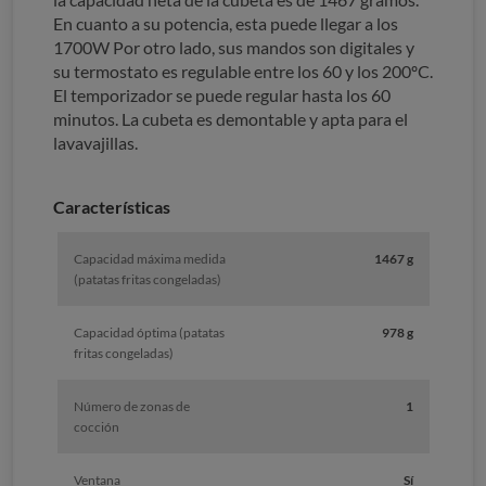
En cuanto a su potencia, esta puede llegar a los
1700W Por otro lado, sus mandos son digitales y
su termostato es regulable entre los 60 y los 200ºC.
El temporizador se puede regular hasta los 60
minutos. La cubeta es demontable y apta para el
lavavajillas.
Características
Capacidad máxima medida
1467 g
(patatas fritas congeladas)
Capacidad óptima (patatas
978 g
fritas congeladas)
Número de zonas de
1
cocción
Ventana
Sí