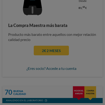
Desde
68
81,
€
La Compra Maestra más barata
Producto más barato entre aquellos con mejor relación
calidad precio
2€ 2 MESES
¿Eres socio? Accede a tu cuenta
70
BUENA
MEJOR DEL
COMPRA
CALIDAD
ANÁLISIS
MAESTRA
ANALIZADO EN EL LABORATORIO