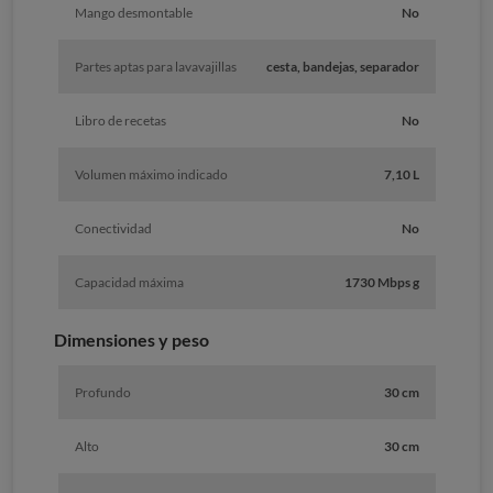
Mango desmontable
No
Partes aptas para lavavajillas
cesta, bandejas, separador
Libro de recetas
No
Volumen máximo indicado
7,10 L
Conectividad
No
Capacidad máxima
1730 Mbps g
Dimensiones y peso
Profundo
30 cm
Alto
30 cm