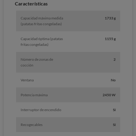
Características
Capacidad máxima medida
1733 g
(patatas fritas congeladas)
Capacidad óptima (patatas
1155 g
fritas congeladas)
Número de zonas de
2
cocción
Ventana
No
Potencia máxima
2450 W
Interruptor de encendido
Sí
Recogecables
Sí