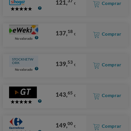
37
121,
Comprar
€
5
Stars
18
137,
Comprar
€
No valorado
STOCKNETW
53
139,
ORK
Comprar
€
No valorado
65
143,
Comprar
€
5
Stars
00
149,
Comprar
€