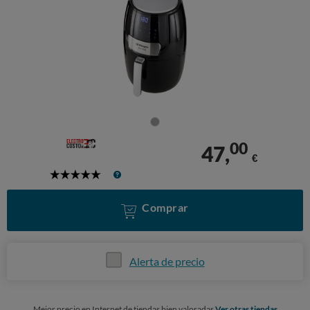
00
47,
€
5
Stars
Comprar
Alerta de precio
Mejor precio en Internet de tiendas bien valoradas
Ver otras tiendas