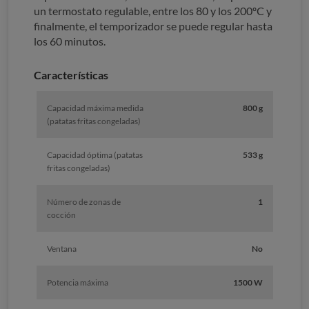
un termostato regulable, entre los 80 y los 200ºC y
finalmente, el temporizador se puede regular hasta
los 60 minutos.
Características
Capacidad máxima medida
800 g
(patatas fritas congeladas)
Capacidad óptima (patatas
533 g
fritas congeladas)
Número de zonas de
1
cocción
Ventana
No
Potencia máxima
1500 W