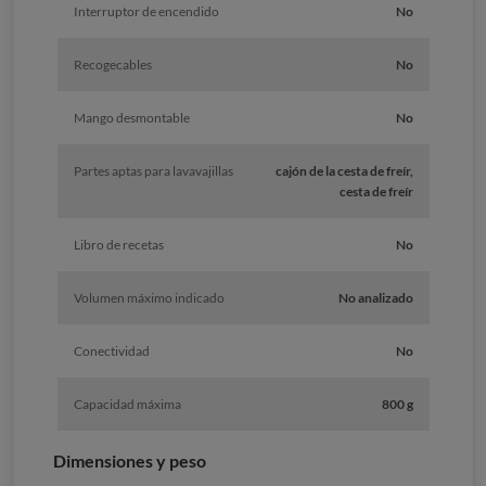
Interruptor de encendido
No
Recogecables
No
Mango desmontable
No
Partes aptas para lavavajillas
cajón de la cesta de freír,
cesta de freír
Libro de recetas
No
Volumen máximo indicado
No analizado
Conectividad
No
Capacidad máxima
800 g
Dimensiones y peso