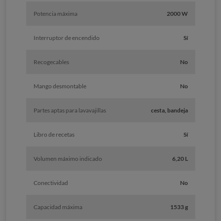
Potencia máxima
2000 W
Interruptor de encendido
Sí
Recogecables
No
Mango desmontable
No
Partes aptas para lavavajillas
cesta, bandeja
Libro de recetas
Sí
Volumen máximo indicado
6,20 L
Conectividad
No
Capacidad máxima
1533 g