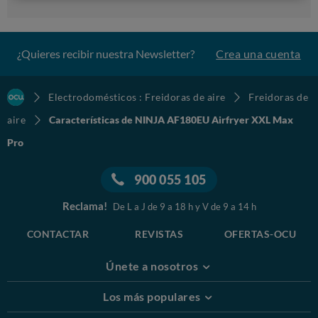
¿Quieres recibir nuestra Newsletter?
Crea una cuenta
Electrodomésticos : Freidoras de aire
Freidoras de
aire
Características de NINJA AF180EU Airfryer XXL Max
Pro
900 055 105
Reclama!
De L a J de 9 a 18 h y V de 9 a 14 h
CONTACTAR
REVISTAS
OFERTAS-OCU
Únete a nosotros
Los más populares