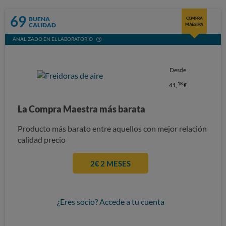
69
BUENA
COMPRA
CALIDAD
MAESTRA
ANALIZADO EN EL LABORATORIO
Desde
18
41,
€
La Compra Maestra más barata
Producto más barato entre aquellos con mejor relación
calidad precio
2€ 2 MESES
¿Eres socio? Accede a tu cuenta