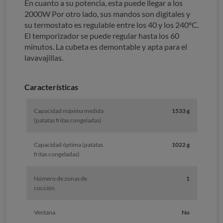
En cuanto a su potencia, esta puede llegar a los
2000W Por otro lado, sus mandos son digitales y
su termostato es regulable entre los 40 y los 240ºC.
El temporizador se puede regular hasta los 60
minutos. La cubeta es demontable y apta para el
lavavajillas.
Características
Capacidad máxima medida
1533 g
(patatas fritas congeladas)
Capacidad óptima (patatas
1022 g
fritas congeladas)
Número de zonas de
1
cocción
Ventana
No