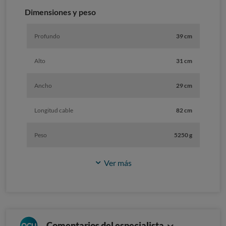
Dimensiones y peso
Profundo
39 cm
Alto
31 cm
Ancho
29 cm
Longitud cable
82 cm
Peso
5250 g
Ver más
Comentarios del especialista