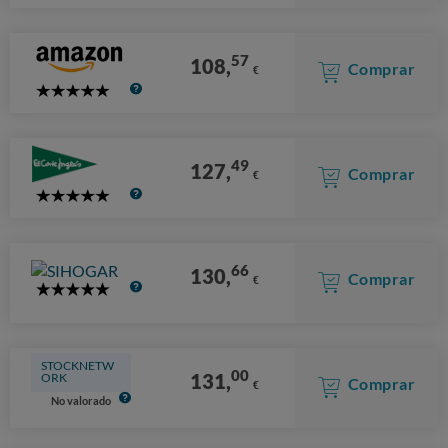
Stars
57
108,
Comprar
€
5
Stars
49
127,
Comprar
€
5
Stars
66
130,
Comprar
€
5
Stars
STOCKNETW
00
131,
ORK
Comprar
€
No valorado