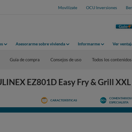
Movilízate
OCU Inversiones
Ben
Guio
os
Asesorarme sobre vivienda
Informarme
Ver venta
Guía de compra
Consejos de uso
Todos los contenidos
ULINEX EZ801D Easy Fry & Grill XXL
COMENTARIOS 
CARACTERÍSTICAS
ESPECIALISTA