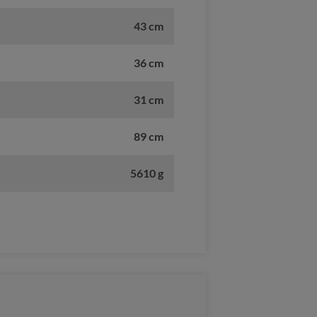
43 cm
36 cm
31 cm
89 cm
5610 g