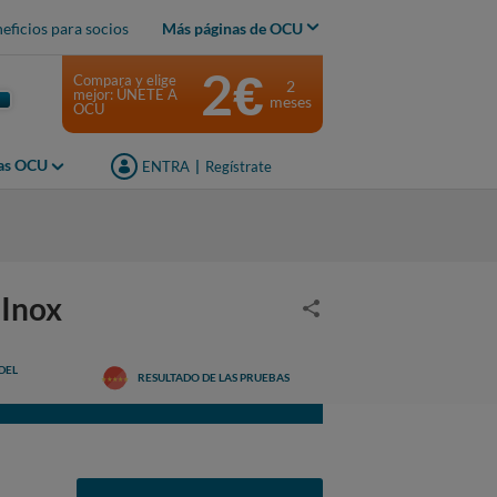
eficios para socios
Más páginas de OCU
2€
Compara y elige
2
mejor: ÚNETE A
meses
OCU
jas OCU
ENTRA
|
Regístrate
 Inox
DEL
RESULTADO DE LAS PRUEBAS