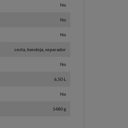
No
No
No
cesta, bandeja, separador
No
6,50 L
No
1480 g