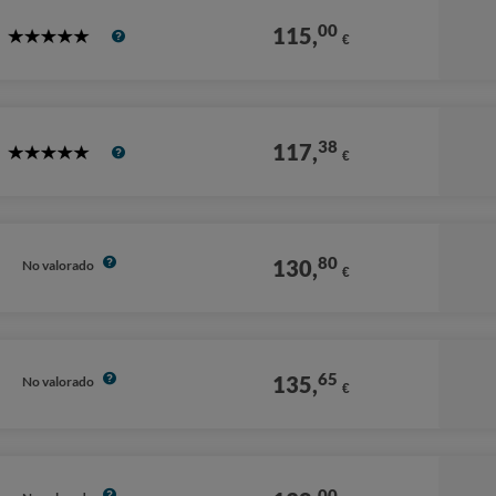
00
115,
€
5
Stars
38
117,
€
5
Stars
80
130,
No valorado
€
65
135,
No valorado
€
00