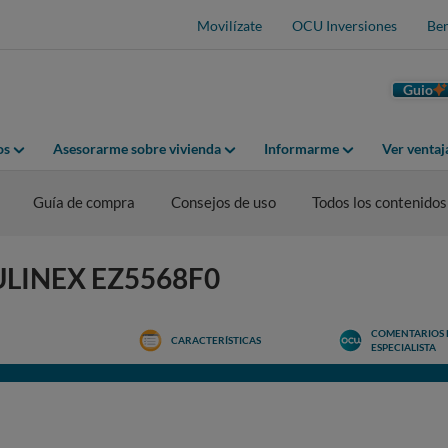
Movilízate
OCU Inversiones
Ben
Guio
os
Asesorarme sobre vivienda
Informarme
Ver venta
Guía de compra
Consejos de uso
Todos los contenidos
OULINEX EZ5568F0
COMENTARIOS 
CARACTERÍSTICAS
ESPECIALISTA