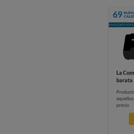
69
BUEN
CALI
ANALIZADO EN E
La Com
barata
Producto
aquellos
precio