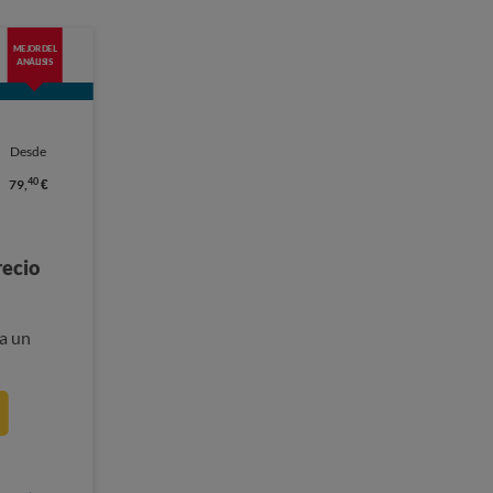
MEJOR DEL
ANÁLISIS
Desde
40
79,
€
recio
a un