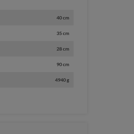
40 cm
35 cm
28 cm
90 cm
4940 g