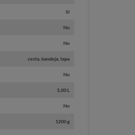
Sí
No
No
cesta, bandeja, tapa
No
5,00 L
No
1200 g