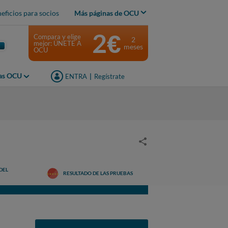
eficios para socios
Más páginas de OCU
2€
Compara y elige
2
mejor: ÚNETE A
meses
OCU
jas OCU
ENTRA
|
Regístrate
DEL
RESULTADO DE LAS PRUEBAS