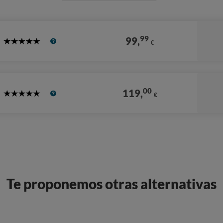
99
99,
€
5
Stars
00
119,
€
5
Stars
Te proponemos otras alternativas