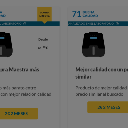
71
A
BUENA
COMPRA
DAD
CALIDAD
MAESTRA
L LABORATORIO
ANALIZADO EN EL LABORATORIO
Desde
18
41,
€
pra Maestra más
Mejor calidad con un p
similar
 más barato entre
Producto de mejor calidad 
 con mejor relación calidad
precio similar al buscado
2€ 2 MESES
2€ 2 MESES