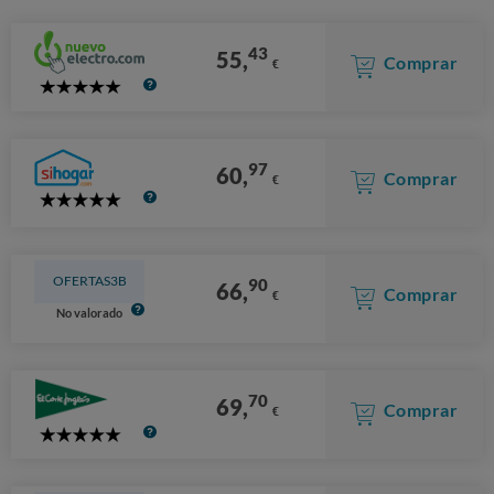
43
55,
Comprar
€
5
Stars
97
60,
Comprar
€
5
Stars
OFERTAS3B
90
66,
Comprar
€
No valorado
70
69,
Comprar
€
5
Stars