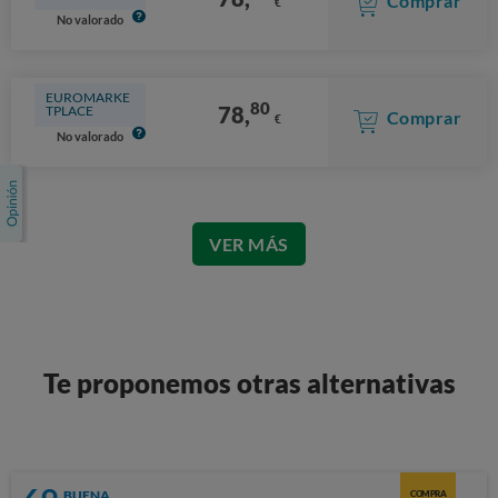
Comprar
€
No valorado
EUROMARKE
80
78,
TPLACE
Comprar
€
No valorado
VER MÁS
Te proponemos otras alternativas
BUENA
COMPRA