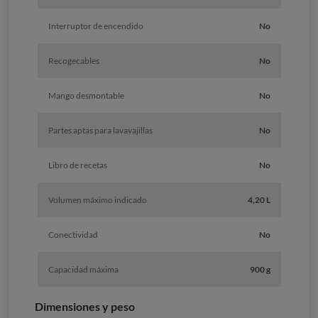
Interruptor de encendido
No
Recogecables
No
Mango desmontable
No
Partes aptas para lavavajillas
No
Libro de recetas
No
Volumen máximo indicado
4,20 L
Conectividad
No
Capacidad máxima
900 g
Dimensiones y peso