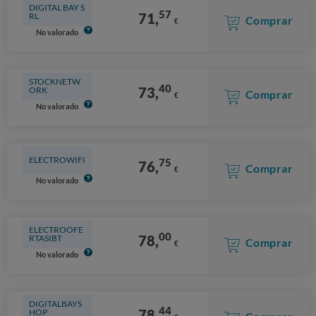
DIGITAL BAY S
57
71,
RL
Comprar
€
No valorado
STOCKNETW
40
73,
ORK
Comprar
€
No valorado
ELECTROWIFI
75
76,
Comprar
€
No valorado
ELECTROOFE
00
78,
RTASIBT
Comprar
€
No valorado
DIGITALBAYS
44
78,
HOP