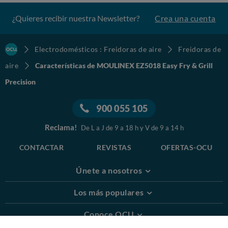
¿Quieres recibir nuestra Newsletter?
Crea una cuenta
Electrodomésticos : Freidoras de aire
Freidoras de
aire
Características de MOULINEX EZ5018 Easy Fry & Grill
Precision
900 055 105
Reclama!
De L a J de 9 a 18 h y V de 9 a 14 h
CONTACTAR
REVISTAS
OFERTAS-OCU
Únete a nosotros
Los más populares
Conoce OCU