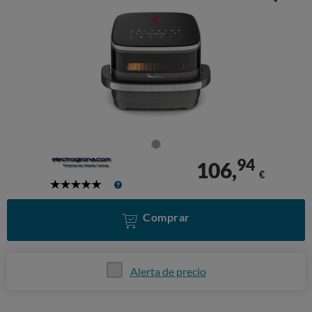
94
106,
€
5
Stars
Comprar
Alerta de precio