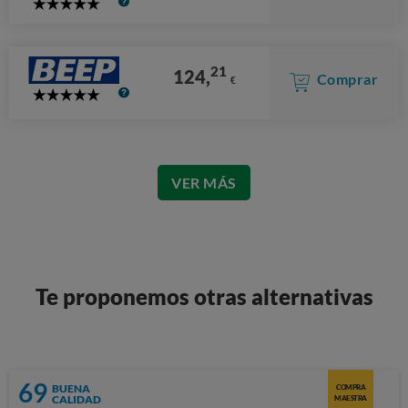
5
Stars
21
124,
Comprar
€
5
Stars
VER MÁS
Te proponemos otras alternativas
69
BUENA
COMPRA
CALIDAD
MAESTRA