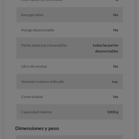
Recogecables
No
Mango desmontable
No
Partes aptas para lavavajillas
todas las partes
desmontables
Libro de recetas
No
Volumen máximo indicado
n.p.
Conectividad
No
Capacidad máxima
1000 g
Dimensiones y peso