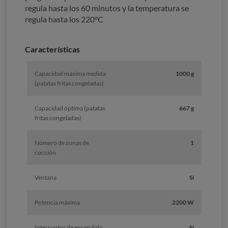
regula hasta los 60 minutos y la temperatura se
regula hasta los 220ºC
Características
Capacidad máxima medida
1000 g
(patatas fritas congeladas)
Capacidad óptima (patatas
667 g
fritas congeladas)
Número de zonas de
1
cocción
Ventana
Sí
Potencia máxima
2200 W
Interruptor de encendido
Sí