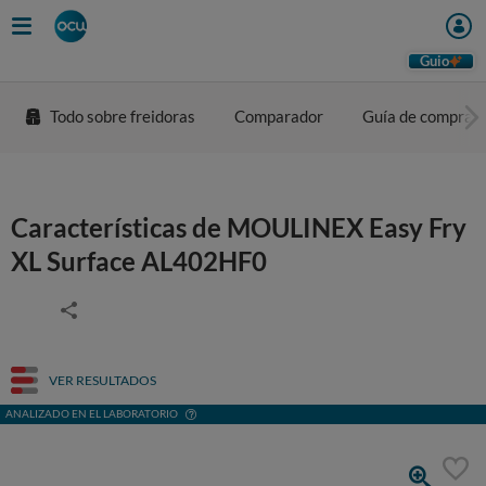
Guio
Todo sobre freidoras
Comparador
Guía de compra
Características de MOULINEX Easy Fry
XL Surface AL402HF0
VER RESULTADOS
ANALIZADO EN EL LABORATORIO