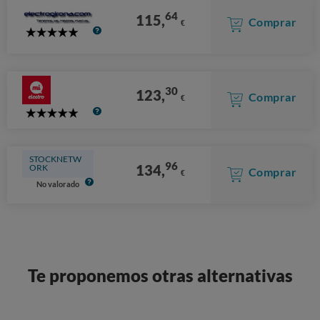
64
115,
Comprar
€
5
Stars
30
123,
Comprar
€
5
Stars
STOCKNETW
96
134,
ORK
Comprar
€
No valorado
Te proponemos otras alternativas