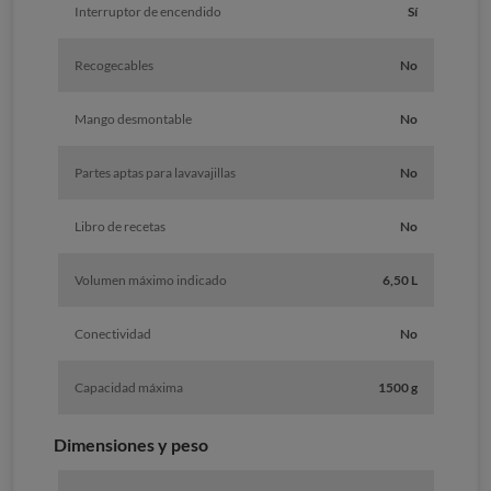
Interruptor de encendido
Sí
Recogecables
No
Mango desmontable
No
Partes aptas para lavavajillas
No
Libro de recetas
No
Volumen máximo indicado
6,50 L
Conectividad
No
Capacidad máxima
1500 g
Dimensiones y peso