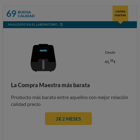
69
BUENA
COMPRA
CALIDAD
MAESTRA
ANALIZADO EN EL LABORATORIO
Desde
18
41,
€
La Compra Maestra más barata
Producto más barato entre aquellos con mejor relación
calidad precio
2€ 2 MESES