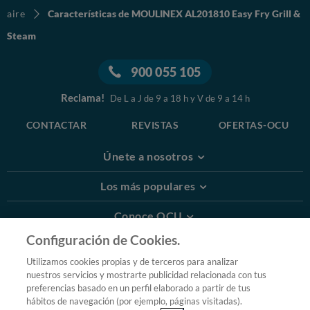
aire
Características de MOULINEX AL201810 Easy Fry Grill &
Steam
900 055 105
Reclama!
De L a J de 9 a 18 h y V de 9 a 14 h
CONTACTAR
REVISTAS
OFERTAS-OCU
Únete a nosotros
Los más populares
Conoce OCU
Configuración de Cookies.
Más Información
Utilizamos cookies propias y de terceros para analizar
nuestros servicios y mostrarte publicidad relacionada con tus
© 2026 OCU
preferencias basado en un perfil elaborado a partir de tus
Condiciones generales de contratación de OCU
hábitos de navegación (por ejemplo, páginas visitadas).