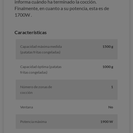
informa cuándo ha terminado la cocción.
Finalmente, en cuanto a su potencia, esta es de
1700W .
Características
Capacidad máxima medida
1500 g
(patatas fritas congeladas)
Capacidad óptima (patatas
1000 g
fritas congeladas)
Número de zonas de
1
cocción
Ventana
No
Potencia máxima
1900 W