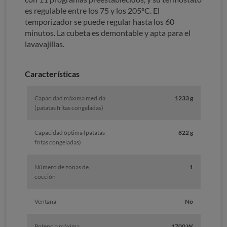
es regulable entre los 75 y los 205ºC. El
temporizador se puede regular hasta los 60
minutos. La cubeta es demontable y apta para el
lavavajillas.
Características
Capacidad máxima medida
1233 g
(patatas fritas congeladas)
Capacidad óptima (patatas
822 g
fritas congeladas)
Número de zonas de
1
cocción
Ventana
No
Potencia máxima
1700 W