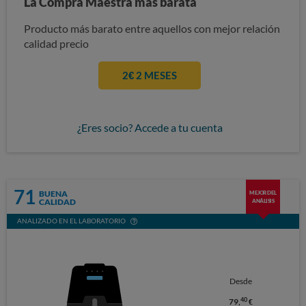
La Compra Maestra más barata
Producto más barato entre aquellos con mejor relación
calidad precio
2€ 2 MESES
¿Eres socio? Accede a tu cuenta
71
BUENA
MEJOR DEL
CALIDAD
ANÁLISIS
ANALIZADO EN EL LABORATORIO
Desde
40
79,
€