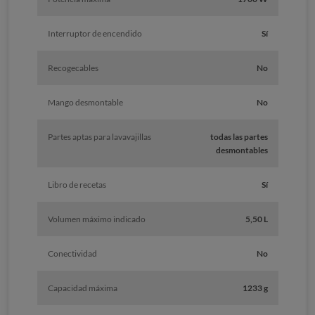
Interruptor de encendido
Sí
Recogecables
No
Mango desmontable
No
Partes aptas para lavavajillas
todas las partes
desmontables
Libro de recetas
Sí
Volumen máximo indicado
5,50 L
Conectividad
No
Capacidad máxima
1233 g