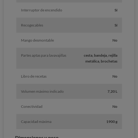
Interruptor de encendido
Sí
Recogecables
Sí
Mango desmontable
No
Partes aptas para lavavajillas
cesta, bandeja, rejilla
metálica, brochetas
Libro de recetas
No
Volumen máximo indicado
7,20 L
Conectividad
No
Capacidad máxima
1900 g
Dimensiones y peso