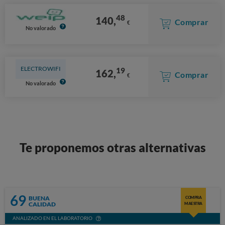
48
140,
Comprar
€
No valorado
ELECTROWIFI
19
162,
Comprar
€
No valorado
Te proponemos otras alternativas
69
BUENA
COMPRA
CALIDAD
MAESTRA
ANALIZADO EN EL LABORATORIO