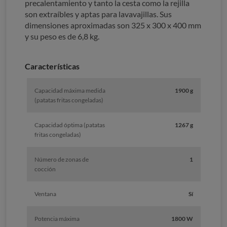
precalentamiento y tanto la cesta como la rejilla
son extraíbles y aptas para lavavajillas. Sus
dimensiones aproximadas son 325 x 300 x 400 mm
y su peso es de 6,8 kg.
Características
Capacidad máxima medida
1900 g
(patatas fritas congeladas)
Capacidad óptima (patatas
1267 g
fritas congeladas)
Número de zonas de
1
cocción
Ventana
Sí
Potencia máxima
1800 W