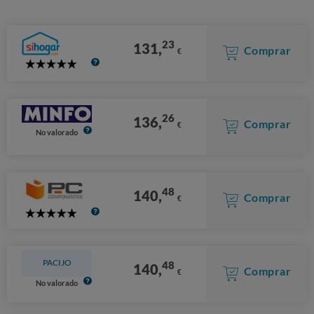
23
131,
Comprar
€
5
Stars
26
136,
Comprar
€
No valorado
48
140,
Comprar
€
5
Stars
PACIJO
48
140,
Comprar
€
No valorado