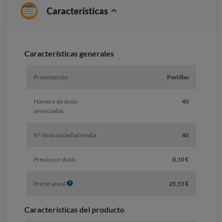
Características
Características generales
Presentación
Pastillas
Número de dosis
40
anunciadas
Nº dosis suciedad media
40
Precio por dosis
0,10 €
I
Precio anual
25,55 €
n
f
Características del producto
o