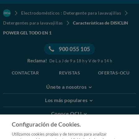
Electrodomésticos : Detergente para lavavajillas
Detergentes para lavavajillas
Características de DISICLIN
POWER GEL TODO EN 1
900 055 105
Reclama!
De L a J de 9 a 18 h y V de 9 a 14 h
CONTACTAR
REVISTAS
OFERTAS-OCU
Únete a nosotros
Los más populares
Conoce OCU
Configuración de Cookies.
Más Información
Utilizamos cookies propias y de terceros para analizar