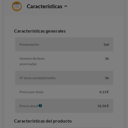
Características
Características generales
Presentación
Gel
Número de dosis
36
anunciadas
Nº dosis suciedad media
36
Precio por dosis
0,13 €
I
Precio anual
32,50 €
n
f
Características del producto
o