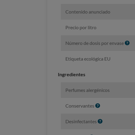
Contenido anunciado
Precio por litro
I
Número de dosis por envase
n
f
Etiqueta ecológica EU
o
Ingredientes
Perfumes alergénicos
I
Conservantes
n
f
I
Desinfectantes
o
n
f