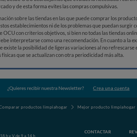
arcado y de esta forma evites las compras compulsivas.
ción sobre las tiendas en las que puede comprar los productos
stos establecimientos ni de los problemas que puedan surgir co
e OCU con criterios objetivos, si bien no todas las tiendas onl
debe interpretarse como una recomendación. En cuanto a la exa
ue existe la posibilidad de ligeras variaciones al no refrescarse
ísicas que se actualizan con otra periodicidad más alta.
¿Quieres recibir nuestra Newsletter?
Crea una cuenta
Comparar productos limpiahogar
Mejor producto limpiahogar
CONTACTAR
REV
 18 h y V de 9 a 14 h