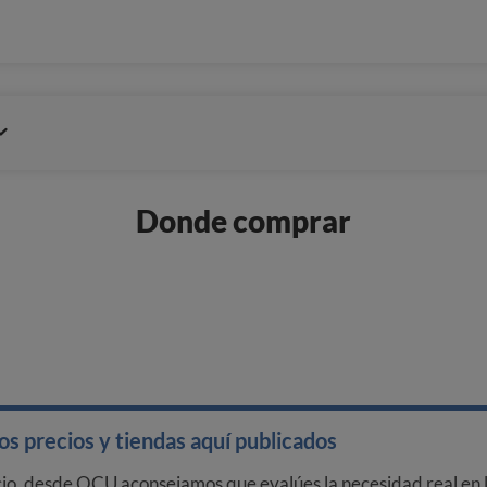
Donde comprar
s precios y tiendas aquí publicados
cio, desde OCU aconsejamos que evalúes la necesidad real en l