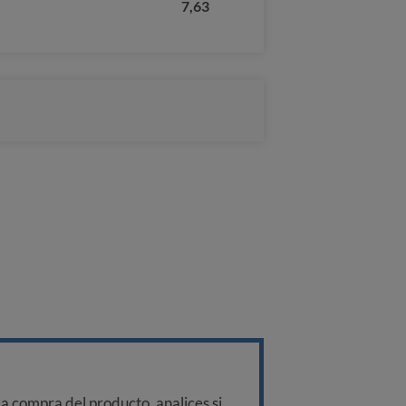
7,63
a compra del producto, analices si