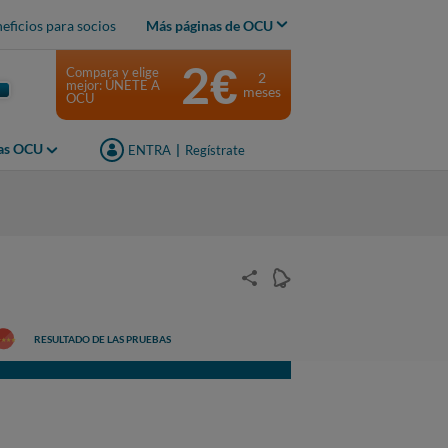
eficios para socios
Más páginas de OCU
2€
Compara y elige
2
mejor: ÚNETE A
meses
OCU
jas OCU
ENTRA
|
Regístrate
RESULTADO DE LAS PRUEBAS