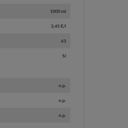
1000 ml
3,45 €/l
63
Sí
n.p.
n.p.
n.p.