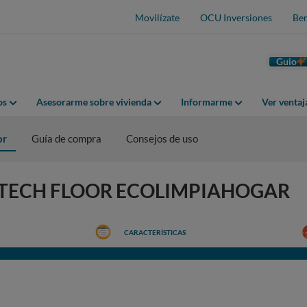
Movilízate
OCU Inversiones
Ben
Guio
os
Asesorarme sobre vivienda
Informarme
Ver venta
or
Guía de compra
Consejos de uso
ECOTECH FLOOR ECOLIMPIAHOGAR
CARACTERÍSTICAS