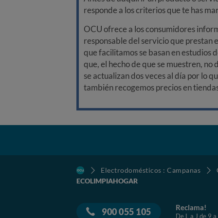
responde a los criterios que te has m
OCU ofrece a los consumidores informa
responsable del servicio que prestan e
que facilitamos se basan en estudios d
que, el hecho de que se muestren, no 
se actualizan dos veces al día por lo q
también recogemos precios en tiendas f
Electrodomésticos : Campanas
ECOLIMPIAHOGAR
Reclama!
900 055 105
De L a J de 9 a