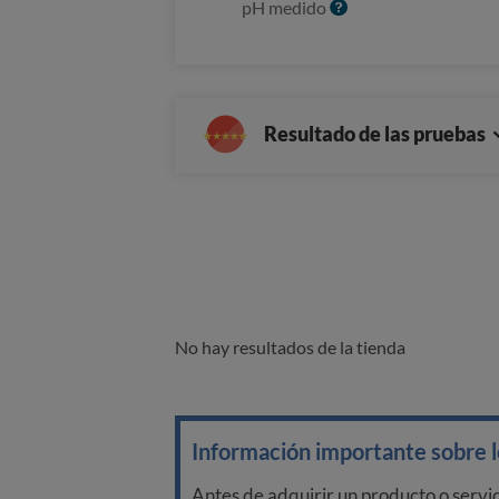
I
pH medido
o
n
f
o
Resultado de las pruebas
No hay resultados de la tienda
Información importante sobre lo
Antes de adquirir un producto o servi