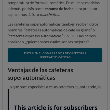
temperatura de forma automática. En muchos modelos,
además, podrás hacer
espuma de leche
para preparar
capuchinos,
latte
o
macchiatos
.
Las cafeteras superautomáticas también reciben otros
nombres: “cafeteras automáticas de café en grano” o
“cafeteras espresso automáticas”. En OCU las hemos
analizado, ¿quieres saber cuáles son las mejores?
ENTRA EN EL COMPARADOR DE CAFETERAS
SUPERAUTOMÁTICAS
Ventajas de las cafeteras
superautomáticas
Lo que hace especiales a estas cafeteras es, ante todo, la
combinación de comodidad y calidad.
Permiten
preparar cafés bastante cercanos a los de una cafetería
sin necesidad de dominar conceptos de molienda,