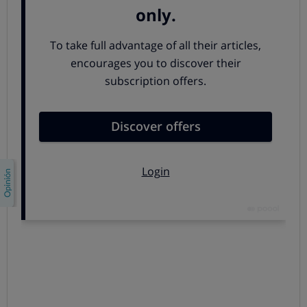
compactado o tiempos de extracción. Además, al
trabajar con café en grano recién molido, ofrecen un
resultado más aromático y con mejor cuerpo que
muchas opciones basadas en café ya molido o
encapsulado. A esto se suma un alto grado de
personalización: según el modelo, es posible ajustar la
intensidad del café, la cantidad de agua, la temperatura y
la finura de la molienda, e incluso guardar perfiles para
diferentes usuarios.
Así pues, sus principales ventajas son:
Café recién molido al momento:
utilizan café en
grano que se muele justo antes de la preparación, lo
que permite disfrutar de una taza con aromas más
frescos.
Comodidad absoluta:
no necesitas experiencia
previa ni conocimientos de barista, ese profesional
experto en café, en su preparación y en servirlo. La
máquina lo hace todo.