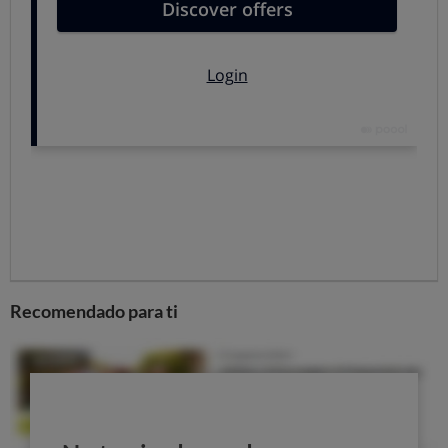
Pero ¿qué pasa si has visto en la tienda un aspirador que
te gusta y que no está ajustado a las nuevas normas?
Tranquilo: también te decimos cuáles son los que
merecen la pena de los antiguos.
No es por el bolsillo: es por el medio ambiente
¿Cuánto ahorras por comprarte un aspirador clase A en
lugar de uno clase G?
Si usamos el aspirador 50 veces al año para limpiar una
vivienda de alrededor de 90 metros cuadrados,
gastaremos
5 euros de luz con el de clase A
y unos
12
Recomendado para ti
euros con el de clase G
. con un aspirador de 2.000 W
(de los que ya no se pueden fabricar pero aún se venden)
el gasto subiría a 15 euros anuales.
La diferencia entre un aspirador clase A y uno de los
"prohibidos" por tener demasiada potencia ronda los 10