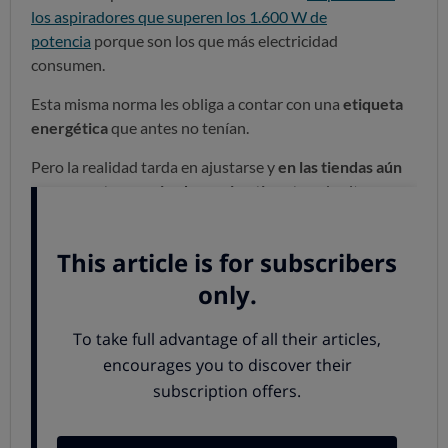
los aspiradores que superen los 1.600 W de
potencia
porque son los que más electricidad
consumen.
Esta misma norma les obliga a contar con una
etiqueta
energética
que antes no tenían.
Pero la realidad tarda en ajustarse y
en las tiendas aún
se encuentran aspiradores sin etiqueta
o de altas
potencias.
Y ahí van a seguir hasta que se agoten las existencias.
OCU recomienda que te adaptes a
los nuevos tiempos
:
elige un aspirador de clase energética lo más
cercana posible a la A (
=menor consumo
).
el resto de parámetros (calidad de recogida del
polvo, reemisión de polvo…) también lo más cerca
que se pueda a la categoría A.