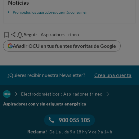
Noticias
Prohibidos los aspiradores que más consumen
Seguir
Seguir
- Aspiradores trineo
Añadir OCU en tus fuentes favoritas de Google
¿Quieres recibir nuestra Newsletter?
Crea una cuenta
Electrodomésticos : Aspiradores trineo
Aspiradores con y sin etiqueta energética
900 055 105
Reclama!
De L a J de 9 a 18 h y V de 9 a 14 h