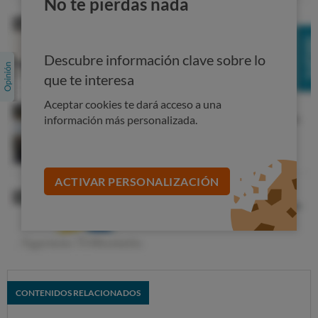
No te pierdas nada
euros al año.
Pero aunque tu bolsillo no lo vaya a notar mucho, ten en
cuenta que cambiar a la clase A significará consumir
Descubre información clave sobre lo
menos energía, lo que a la larga repercute (para bien) en
que te interesa
la salud del planeta.
Aceptar cookies te dará acceso a una
Comparador de aspiradores
información más personalizada.
ACTIVAR PERSONALIZACIÓN
CONTENIDOS RELACIONADOS