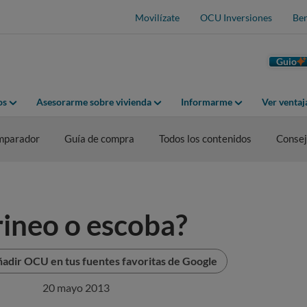
Movilízate
OCU Inversiones
Ben
Guio
os
Asesorarme sobre vivienda
Informarme
Ver venta
mparador
Guía de compra
Todos los contenidos
Consej
rineo o escoba?
adir OCU en tus fuentes favoritas de Google
20 mayo 2013