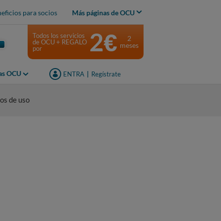
eficios para socios
Más páginas de OCU
2€
Todos los servicios
2
de OCU + REGALO
meses
por
jas OCU
ENTRA
|
Regístrate
os de uso