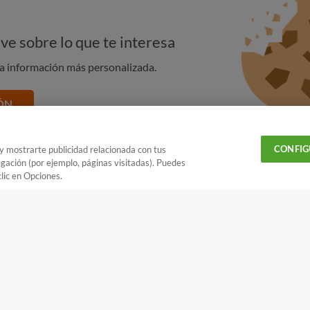
erior para
Es muy ligero (apenas pesa 3 kg).
ve sobre lo que te interesa
na información más personalizada.
Ocupa poco sitio: los aspiradores tipo
 de un
escoba son por eso una opción
ÓN
recomendable para casas muy pequeñas.
El depósito para recoger el polvo tiene una
to, con
CONFIG
 y mostrarte publicidad relacionada con tus
capacidad limitada, por lo que hay que
s adaptables
egación (por ejemplo, páginas visitadas). Puedes
vaciarlo con cierta frecuencia.
lic en Opciones.
adir OCU en tus fuentes favoritas de Google
La eficacia de estos aspiradores es, por lo
general, limitada.
¿Quieres recibir nuestra Newsletter?
Crea una cuenta
el tipo de
Algunos aspiradores escoba tienen
función "2 en 1", pudiendo servir también
ineo
Aspiradores: ¿trineo o escoba?
como aspirador de mano.
io y calidad