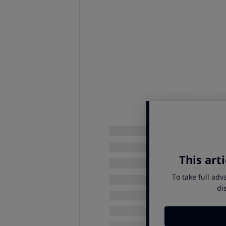
Antes de elegir el tipo de aspirad
¿Tienes que limpiar una cas
¿Las zonas son amplias y es
¿Con qué frecuencia limpias 