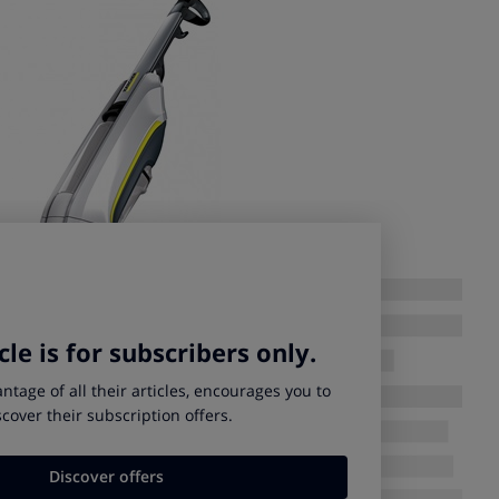
or que te interesa, conviene responder algunas cuestiones:
a grande?
paciosas o son pequeñas?
la casa?