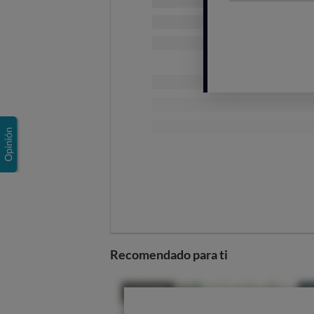
¿Prefieres usar un aparato 
¿Eres alérgico al polvo (o ha
Aspirador trineo
Recomendado para ti
Es el aspirador más común, "el d
vida", con un largo tubo desmon
termina en una
boquilla