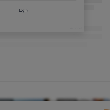
con bolsa o con depósito?
y alguien en tu casa que lo sea)?
¿CUÁL ES TU TIPO?
Aspirador escoba
e toda la
Alargado, con forma de escoba.
table que
Puede funcionar con cable o con baterías
recargables.