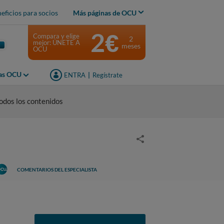
eficios para socios
Más páginas de OCU
2€
Compara y elige
2
mejor: ÚNETE A
meses
OCU
jas OCU
ENTRA
|
Regístrate
odos los contenidos
COMENTARIOS DEL ESPECIALISTA