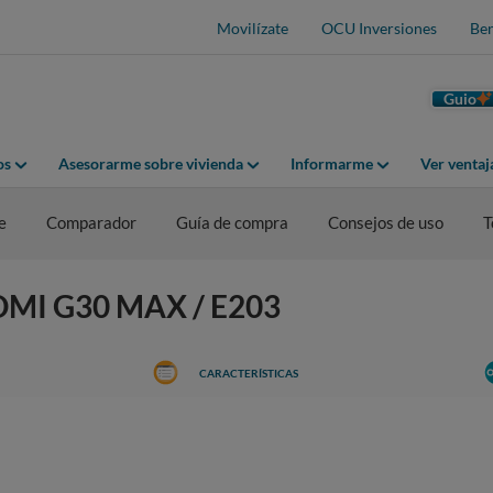
Movilízate
OCU Inversiones
Ben
Guio
os
Asesorarme sobre vivienda
Informarme
Ver venta
e
Comparador
Guía de compra
Consejos de uso
T
AOMI G30 MAX / E203
CARACTERÍSTICAS