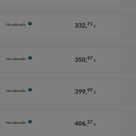
71
332,
No valorado
€
97
350,
No valorado
€
99
399,
No valorado
€
27
406,
No valorado
€