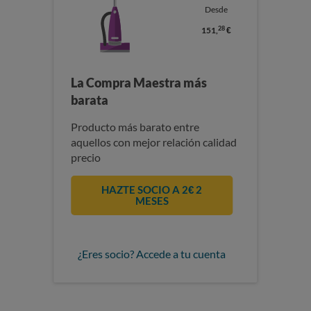
Desde
28
151,
€
La Compra Maestra más
barata
Producto más barato entre
aquellos con mejor relación calidad
precio
HAZTE SOCIO A 2€ 2
MESES
¿Eres socio? Accede a tu cuenta