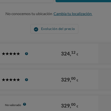
No conocemos tu ubicación
Cambia tu localización
Evolución del precio
12
324,
€
5
Stars
00
329,
€
5
Stars
00
329,
No valorado
€